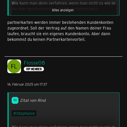
Wie kann man denn verfahren, wenn man nicht so wie in
der hier beschriebenen Lösung verfahren hat?
Alles anzeigen
partnerkarten werden immer bestehenden Kundenkonten
Ich habe bei der Bestellung der Partnerkarte nämlich
zugeordnet. Soll der Vertrag auf den Namen deiner Frau
die letzte Option gewählt und die Daten meiner Frau
laufen, braucht sie ein eigenes Kundenkonto. Aber dann
eingegeben.
bekommst du keinen Partnerkartenvorteil.
Blöderweise sieht es in der App so aus, als hätte ich
jetzt zwei Verträge. Den zweiten Vertrag (mit 017...) sollte
jedoch meine Frau haben, mit deren Daten auch die
Flosse08
Rufnummernmitnahme angefragt wurde.
VIP MEMBER
Hier wäre eine Anpassung des Prozesses notwendig, da
es ja wohl mehreren so ergeht.
16. Februar 2025 um 17:37
Vielen Dank!
Zitat von Rind
Stephanie
Wie kann man denn verfahren, wenn man nicht so wie in