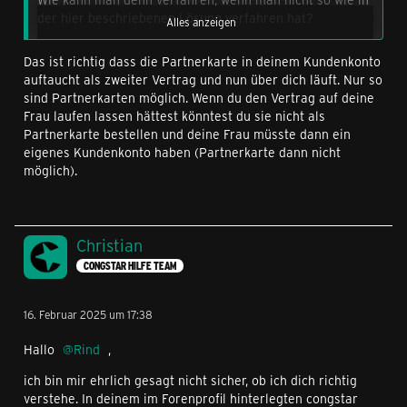
der hier beschriebenen Lösung verfahren hat?
Alles anzeigen
Das ist richtig dass die Partnerkarte in deinem Kundenkonto
Ich habe bei der Bestellung der Partnerkarte nämlich
auftaucht als zweiter Vertrag und nun über dich läuft. Nur so
die letzte Option gewählt und die Daten meiner Frau
sind Partnerkarten möglich. Wenn du den Vertrag auf deine
eingegeben.
Frau laufen lassen hättest könntest du sie nicht als
Partnerkarte bestellen und deine Frau müsste dann ein
Blöderweise sieht es in der App so aus, als hätte ich
eigenes Kundenkonto haben (Partnerkarte dann nicht
jetzt zwei Verträge. Den zweiten Vertrag (mit 017...) sollte
möglich).
jedoch meine Frau haben, mit deren Daten auch die
Rufnummernmitnahme angefragt wurde.
Hier wäre eine Anpassung des Prozesses notwendig, da
Christian
es ja wohl mehreren so ergeht.
CONGSTAR HILFE TEAM
Vielen Dank!
16. Februar 2025 um 17:38
Hallo
Rind
,
ich bin mir ehrlich gesagt nicht sicher, ob ich dich richtig
verstehe. In deinem im Forenprofil hinterlegten congstar