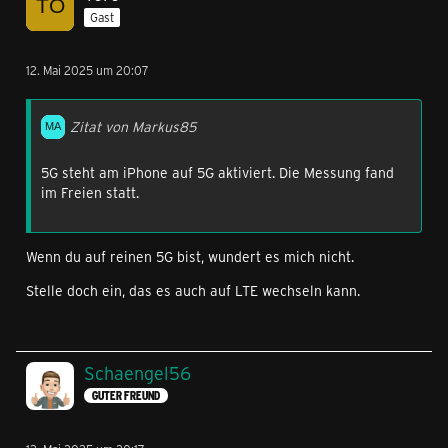
Gast
Hast du die richtigen
APN Einstellungen
im Gerät?
Gruß Ben
12. Mai 2025 um 20:07
Zitat von Markus85
5G steht am iPhone auf 5G aktiviert. Die Messung fand
im Freien statt.
Wenn du auf reinen 5G bist, wundert es mich nicht.
Stelle doch ein, das es auch auf LTE wechseln kann.
Schaengel56
GUTER FREUND