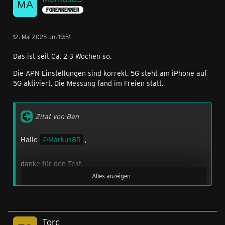
FORENKENNER
12. Mai 2025 um 19:51
Das ist seit Ca. 2-3 Wochen so.
Die APN Einstellungen sind korrekt. 5G steht am iPhone auf
5G aktiviert. Die Messung fand im Freien statt.
Zitat von Ben
Hallo
Markus85
,
danke für den Test.
Alles anzeigen
Seit wann ist es bei dir so?
Hast du im Handy die Netztypen 5G und LTE erlaubt?
Torc