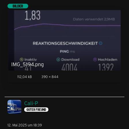
BILDER
IMG_5194.png
112,04 kB
390 × 844
Cali-P
GUTER FREUND
12. Mai 2025 um 18:39