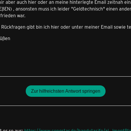
ir aber auch hier oder an meine hinterlegte Email zeitnah
N) , ansonsten muss ich leider "Geldtechnisch" einen ander
frieden war.
h Rückfragen gibt bin ich hier oder unter meiner Email sowie te
rüßen
Zur hilfreichsten Antwort springen
t es so aus:
https://www.congstar.de/handytarife/al…lmentPl