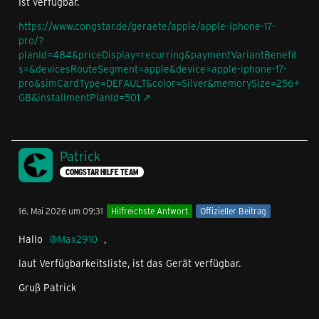
Ist verfügbar.
https://www.congstar.de/geraete/apple/apple-iphone-17-
pro/?
planId=484&priceDisplay=recurring&paymentVariantBenefit
s=&devicesRouteSegment=apple&device=apple-iphone-17-
pro&simCardType=DEFAULT&color=Silver&memorySize=256+
GB&installmentPlanId=501
Patrick
CONGSTAR HILFE TEAM
16. Mai 2026 um 09:31
Hilfreichste Antwort
Offizieller Beitrag
Hallo
Max2910
,
laut Verfügbarkeitsliste, ist das Gerät verfügbar.
Gruß Patrick