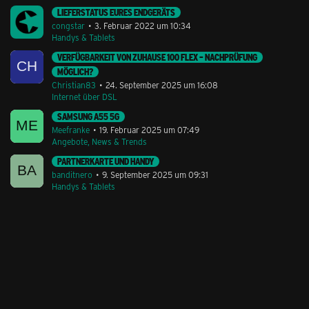
LIEFERSTATUS EURES ENDGERÄTS
congstar
3. Februar 2022 um 10:34
Handys & Tablets
VERFÜGBARKEIT VON ZUHAUSE 100 FLEX – NACHPRÜFUNG
MÖGLICH?
Christian83
24. September 2025 um 16:08
Internet über DSL
SAMSUNG A55 5G
Meefranke
19. Februar 2025 um 07:49
Angebote, News & Trends
PARTNERKARTE UND HANDY
banditnero
9. September 2025 um 09:31
Handys & Tablets
Stil ändern
Lieferung & Zahlung
Hilfe & Service