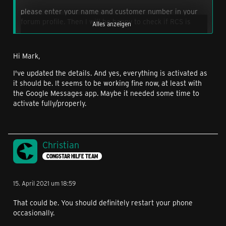
please enter your name and customer number in your
forum profile. Then I will be happy to check if RCS is
Alles anzeigen
stored correctly.
Hi Mark,
BTW: RCS must be activated by you in the terminal as
follows:
I've updated the details. And yes, everything is activated as
it should be. It seems to be working fine now, at least with
Select "Chat Settings
the Google Messages app. Maybe it needed some time to
activate fully/properly.
Select and activate "Advanced calls and
messages"
Please try this once. Perhaps there is an error there.
Christian
CONGSTAR HILFE TEAM
15. April 2021 um 18:59
Greetings
That could be. You should definitely restart your phone
occasionally.
Mark