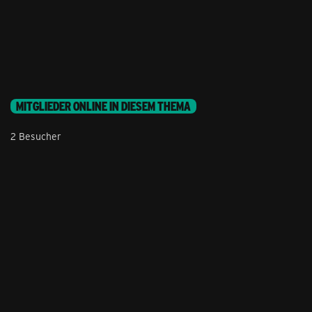
MITGLIEDER ONLINE IN DIESEM THEMA
2 Besucher
Stil ändern
Lieferung & Zahlung
Hilfe & Service
Kontakt