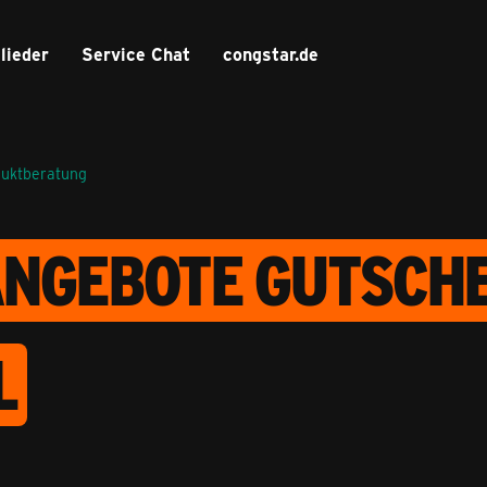
lieder
Service Chat
congstar.de
duktberatung
NGEBOTE GUTSCHE
L