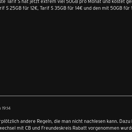
ste Tarif S hat jetzt extrem viel 50GB pro Monat und kostet ge
if S 25GB für 12€, Tarif S 35GB für 14€ und den mit 50GB für 1
 19:14
rplötzlich andere Regeln, die man nicht nachlesen kann. Dazu 
fwechsel mit CB und Freundeskreis Rabatt vorgenommen wurd