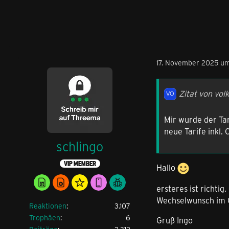
17. November 2025 u
Zitat von vol
Mir wurde der Tar
neue Tarife inkl.
schlingo
VIP MEMBER
Hallo
ersteres ist richti
Wechselwunsch im G
Reaktionen
3.107
Trophäen
6
Gruß Ingo