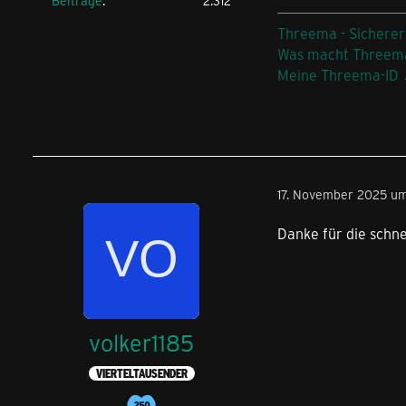
Beiträge
2.312
Threema - Sicherer
Was macht Threem
Meine Threema-ID
17. November 2025 um
Danke für die schne
volker1185
VIERTELTAUSENDER