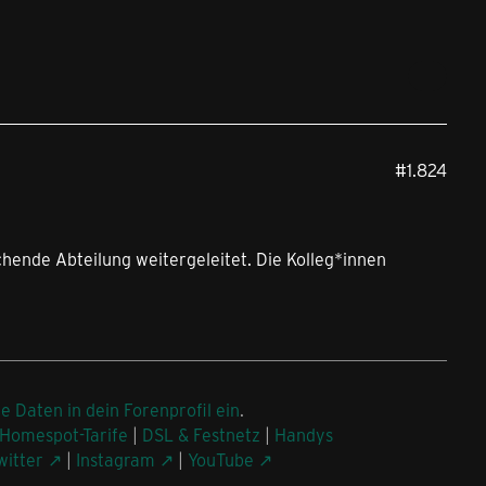
#1.824
chende Abteilung weitergeleitet. Die Kolleg*innen
ne Daten in dein Forenprofil ein
.
Homespot-Tarife
|
DSL & Festnetz
|
Handys
witter
|
Instagram
|
YouTube