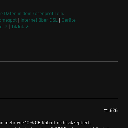
ne Daten in dein Forenprofil ein
.
omespot
|
Internet über DSL
|
Geräte
be
|
TikTok
#1.826
 mehr wie 10% CB Rabatt nicht akzeptiert.