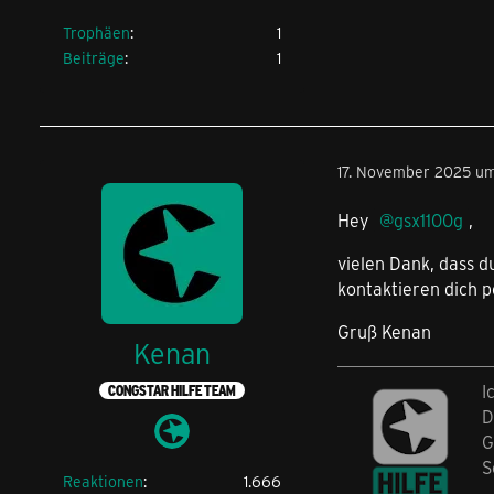
Trophäen
1
Beiträge
1
17. November 2025 um
Hey
gsx1100g
,
vielen Dank, dass d
kontaktieren dich p
Gruß Kenan
Kenan
I
CONGSTAR HILFE TEAM
D
G
S
Reaktionen
1.666