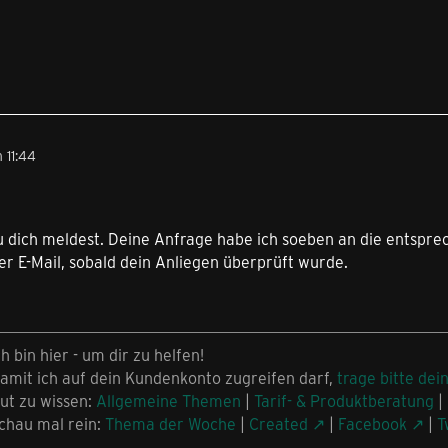
 11:44
u dich meldest. Deine Anfrage habe ich soeben an die entspre
er E-Mail, sobald dein Anliegen überprüft wurde.
ch bin hier - um dir zu helfen!
amit ich auf dein Kundenkonto zugreifen darf,
trage bitte dei
ut zu wissen:
Allgemeine Themen
|
Tarif- & Produktberatung
|
chau mal rein:
Thema der Woche
|
Created
|
Facebook
|
T