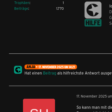
Trophäen
1
I
Beiträge
1.770
D
G
S
ANJA
17. NOVEMBER 2025 UM 14:21
Hat einen
Beitrag
als hilfreichste Antwort ausge
17. November 2025 um
So kann man mit di