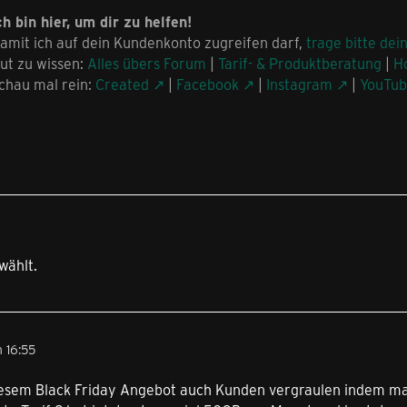
ch bin hier, um dir zu helfen!
amit ich auf dein Kundenkonto zugreifen darf,
trage bitte dei
ut zu wissen:
Alles übers Forum
|
Tarif- & Produktberatung
|
H
chau mal rein:
Created
|
Facebook
|
Instagram
|
YouTu
wählt.
 16:55
esem Black Friday Angebot auch Kunden vergraulen indem man