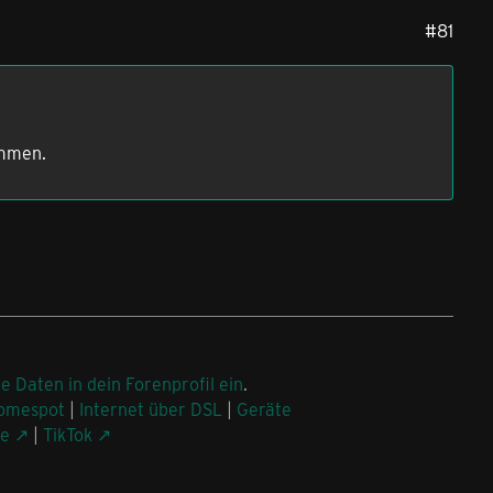
#81
ommen.
ne Daten in dein Forenprofil ein
.
omespot
|
Internet über DSL
|
Geräte
be
|
TikTok