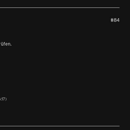
#84
rüfen.
:17
)