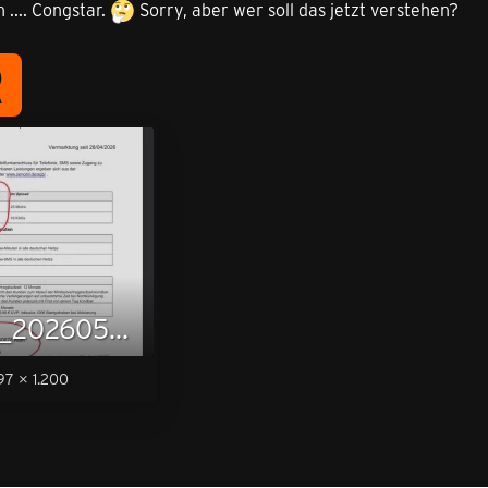
 .... Congstar.
Sorry, aber wer soll das jetzt verstehen?
R
Screenshot_20260501_214935_Firefox Klar.jpg
7 × 1.200