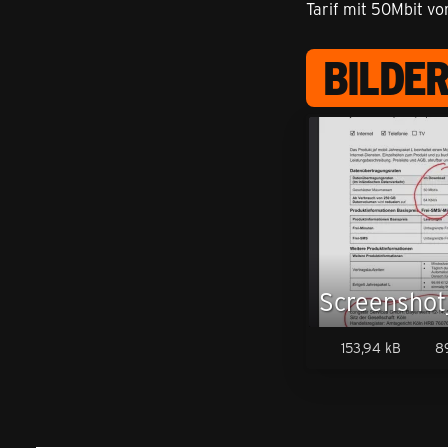
Tarif mit 50Mbit von
BILDE
153,94 kB
89