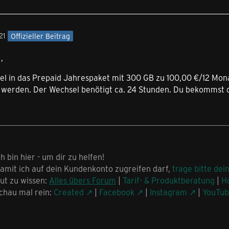
21
Offizieller Beitrag
,
el in das Prepaid Jahrespaket mit 300 GB zu 100,00 €/12 Mon
t werden. Der Wechsel benötigt ca. 24 Stunden. Du bekommst d
ch bin hier - um dir zu helfen!
amit ich auf dein Kundenkonto zugreifen darf,
trage bitte dei
ut zu wissen:
Alles übers Forum
|
Tarif- & Produktberatung
|
H
chau mal rein:
Created
|
Facebook
|
Instagram
|
YouTu