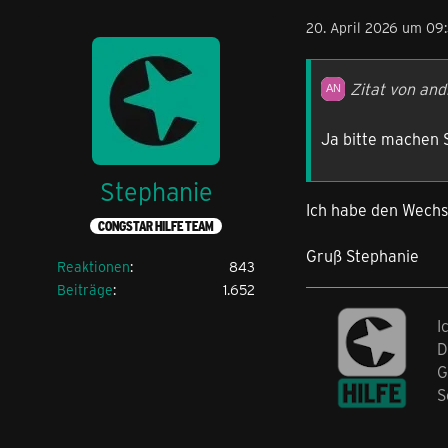
20. April 2026 um 09
Zitat von an
Ja bitte machen 
Stephanie
Ich habe den Wechse
CONGSTAR HILFE TEAM
Gruß Stephanie
Reaktionen
843
Beiträge
1.652
I
D
G
S