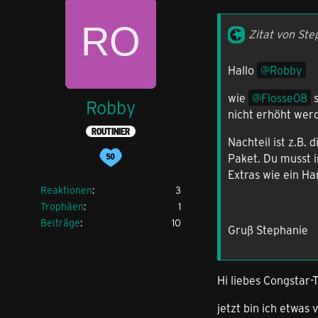
Zitat von Ste
Hallo
Robby
wie
Flosse08
s
Robby
nicht erhöht wer
ROUTINIER
Nachteil ist z.B.
Paket. Du musst 
Extras wie ein Ha
Reaktionen
3
Trophäen
1
Beiträge
10
Gruß Stephanie
Hi liebes Congstar-
jetzt bin ich etwas