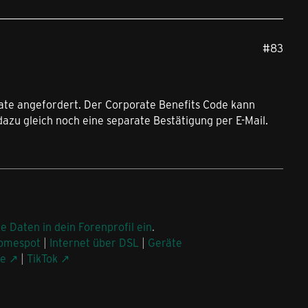
#83
ate angefordert. Der Corporate Benefits Code kann
azu gleich noch eine separate Bestätigung per E-Mail.
ne Daten in dein Forenprofil ein
.
omespot
|
Internet über DSL
|
Geräte
be
|
TikTok