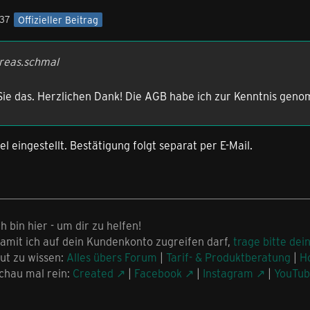
:37
Offizieller Beitrag
dreas.schmal
Sie das. Herzlichen Dank! Die AGB habe ich zur Kenntnis gen
l eingestellt. Bestätigung folgt separat per E-Mail.
ch bin hier - um dir zu helfen!
amit ich auf dein Kundenkonto zugreifen darf,
trage bitte dei
ut zu wissen:
Alles übers Forum
|
Tarif- & Produktberatung
|
H
chau mal rein:
Created
|
Facebook
|
Instagram
|
YouTu