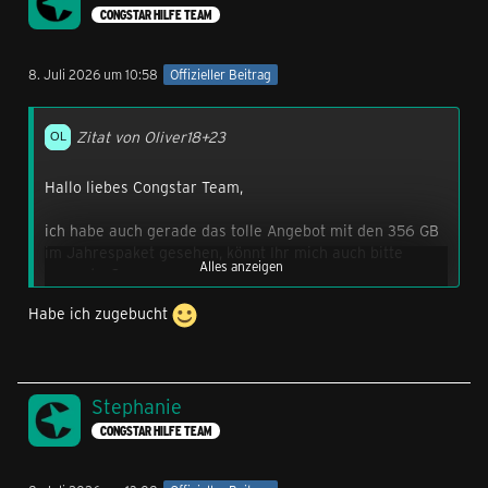
CONGSTAR HILFE TEAM
8. Juli 2026 um 10:58
Offizieller Beitrag
Zitat von Oliver18+23
Hallo liebes Congstar Team,
ich habe auch gerade das tolle Angebot mit den 356 GB
im Jahrespaket gesehen, könnt Ihr mich auch bitte
Alles anzeigen
upgraden?
Habe ich zugebucht
Liebe Grüße
Oliver
Stephanie
CONGSTAR HILFE TEAM