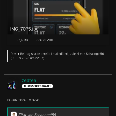
IMG_7075.jpg
123,12 kB
626 × 1.200
Dieser Beitrag wurde bereits 1 mal editiert, zuletzt von
Schaengel56
(
9. Juni 2026 um 22:37
)
zedtea
ALLWISSENDES ORAKEL
10. Juni 2026 um 07:45
Zitat von Schaengel56