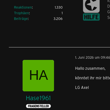
I
D
Reaktionen
1.330
G
Trophäen
1
S
Beiträge
3.206
1. Juni 2026 um 09:4
Hallo zusammen,
könntet ihr mir bi
LG Axel
Hase1961
FRAGENSTELLER