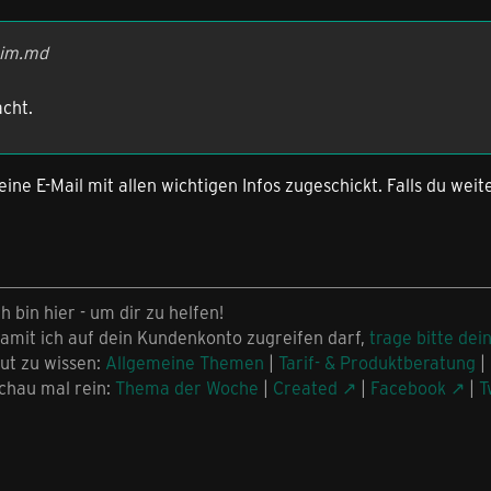
him.md
cht.
eine E-Mail mit allen wichtigen Infos zugeschickt. Falls du weit
ch bin hier - um dir zu helfen!
amit ich auf dein Kundenkonto zugreifen darf,
trage bitte dei
ut zu wissen:
Allgemeine Themen
|
Tarif- & Produktberatung
|
chau mal rein:
Thema der Woche
|
Created
|
Facebook
|
T