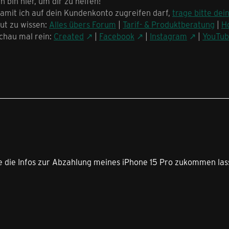
ch bin hier, um dir zu helfen!
amit ich auf dein Kundenkonto zugreifen darf,
trage bitte dei
ut zu wissen:
Alles übers Forum
|
Tarif- & Produktberatung
|
H
chau mal rein:
Created
|
Facebook
|
Instagram
|
YouTu
6
tte die Infos zur Abzahlung meines iPhone 15 Pro zukommen la