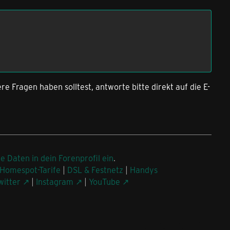
ere Fragen haben solltest, antworte bitte direkt auf die E-
ne Daten in dein Forenprofil ein
.
Homespot-Tarife
|
DSL & Festnetz
|
Handys
witter
|
Instagram
|
YouTube