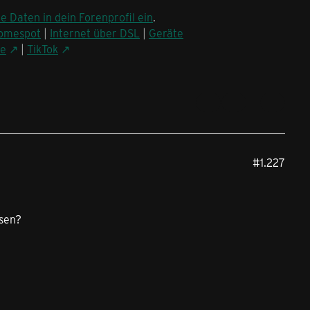
ne Daten in dein Forenprofil ein
.
omespot
|
Internet über DSL
|
Geräte
be
|
TikTok
#1.227
ssen?