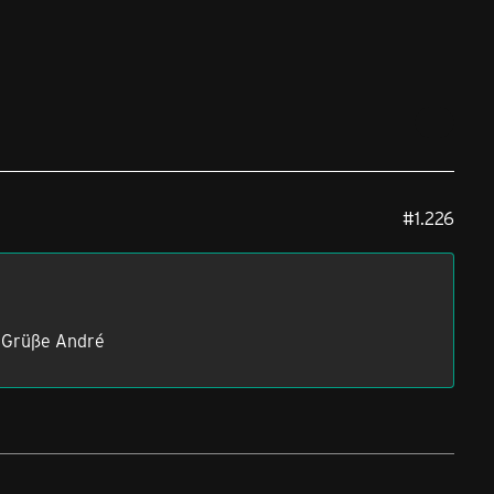
#1.226
e Grüße André