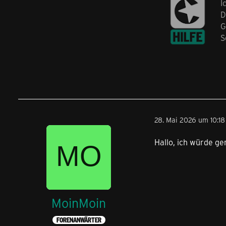
I
D
G
S
28. Mai 2026 um 10:18
Hallo, ich würde g
MoinMoin
FORENANWÄRTER