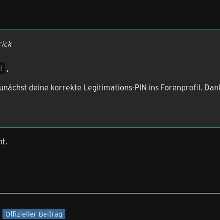
rick
d
,
zunächst deine korrekte Legitimations-PIN ins Forenprofil, Dan
t.
Offizieller Beitrag