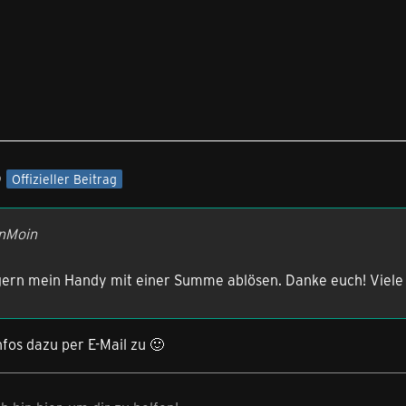
9
Offizieller Beitrag
inMoin
 gern mein Handy mit einer Summe ablösen. Danke euch! Viel
Infos dazu per E-Mail zu 🙂