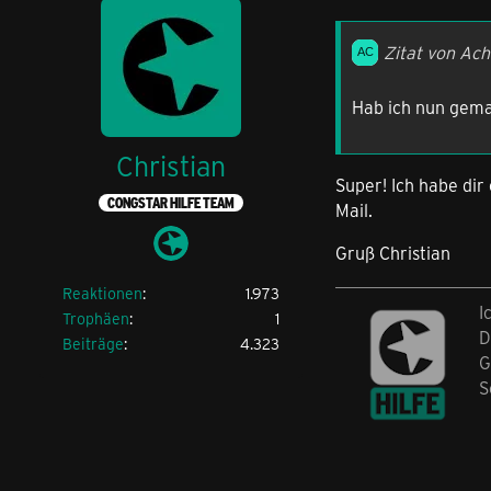
Zitat von Ac
Hab ich nun gema
Christian
Super! Ich habe dir 
CONGSTAR HILFE TEAM
Mail.
Gruß Christian
Reaktionen
1.973
I
Trophäen
1
D
Beiträge
4.323
G
S