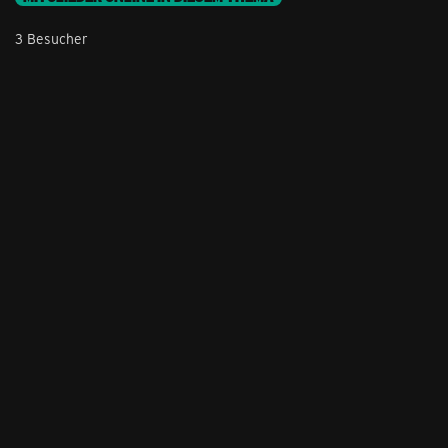
3 Besucher
Stil ändern
Lieferung & Zahlung
Hilfe & Service
Kontakt
Newsletter
Feedback