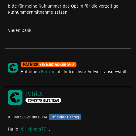
bitte für meine Rufnummer das Opt‑in für die vorzeitige
Rufnummernmitnahme setzen.
Vielen Dank
PATRICK
10. MÄRZ 2026 UM 08:12
Hat einen
Beitrag
als hilfreichste Antwort ausgewählt.
Patrick
CONGSTAR HILFE TEAM
10. März 2026 um 08:14
Offizieller Beitrag
Hallo
Helmers77
,