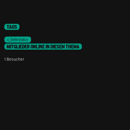
TAGS
c_lieferstatus
MITGLIEDER ONLINE IN DIESEM THEMA
1 Besucher
Stil ändern
Lieferung & Zahlung
Hilfe & Service
Kontakt