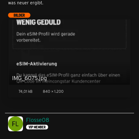
was neuer ergibt.
BILDER
IMG_6075.jpg
74,01 kB
840 × 1.200
Flosse08
VIP MEMBER