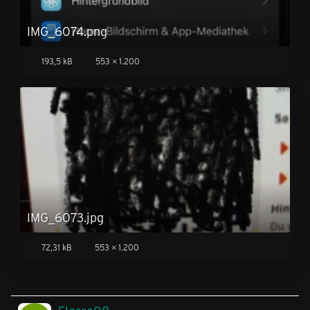
IMG_6074.png
193,5 kB
553 × 1.200
IMG_6073.jpg
72,31 kB
553 × 1.200