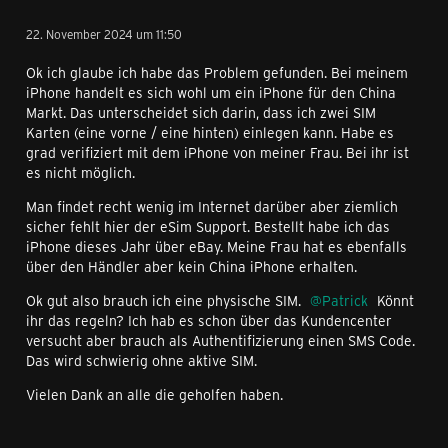
(Lösbar)
22. November 2024 um 11:50
Die physische SIM-Karte verhindert die Installation ->
Ok ich glaube ich habe das Problem gefunden. Bei meinem
Lösung: SIM-Karte aus Gerät entfernen (lassen)
iPhone handelt es sich wohl um ein iPhone für den China
- Es wird eine externe Geräteverwaltung verwendet
Markt. Das unterscheidet sich darin, dass ich zwei SIM
(MDM) -> Lösung: MDM-Rules anpassen oder MDM
Karten (eine vorne / eine hinten) einlegen kann. Habe es
entfernen
grad verifiziert mit dem iPhone von meiner Frau. Bei ihr ist
- Es bestehen zusätzliche Konfigurationsprofile auf dem
es nicht möglich.
Gerät -> Lösung: Nur Standardprofil nutzen
- VPN eingerichtet -> Lösung: VPN deaktivieren
Man findet recht wenig im Internet darüber aber ziemlich
Woran liegt es, dass ich die eSIM nicht installieren kann?
sicher fehlt hier der eSim Support. Bestellt habe ich das
(Nicht lösbar)
iPhone dieses Jahr über eBay. Meine Frau hat es ebenfalls
über den Händler aber kein China iPhone erhalten.
Firmware hat ein NET-Lock
Ok gut also brauch ich eine physische SIM.
Patrick
Könnt
- In der Firmware ist eSIM deaktiviert
ihr das regeln? Ich hab es schon über das Kundencenter
- iPhone hat Jailbreak
versucht aber brauch als Authentifizierung einen SMS Code.
Das wird schwierig ohne aktive SIM.
Es besteht keines der oben genannten Probleme
Vielen Dank an alle die geholfen haben.
Neustart des Gerätes und Installation erneut