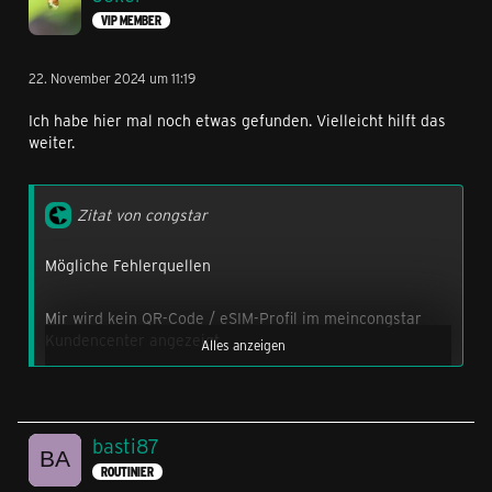
VIP MEMBER
22. November 2024 um 11:19
Ich habe hier mal noch etwas gefunden. Vielleicht hilft das
weiter.
Zitat von congstar
Mögliche Fehlerquellen
Mir wird kein QR-Code / eSIM-Profil im meincongstar
Kundencenter angezeigt
Alles anzeigen
- Geduld, das Profil erscheint ca. 20 Minuten nach der
Bestätigungs-E-Mail
basti87
ROUTINIER
Woran liegt es, dass ich die eSIM nicht installieren kann?