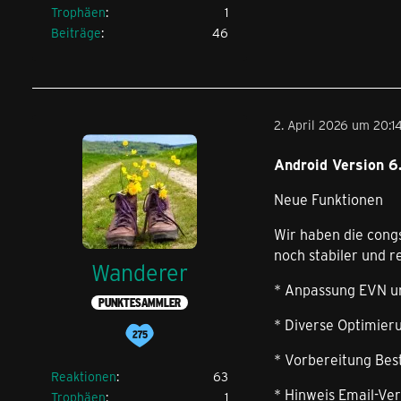
Trophäen
1
Beiträge
46
2. April 2026 um 20:1
Android Version 6.
Neue Funktionen
Wir haben die cong
noch stabiler und r
Wanderer
* Anpassung EVN u
PUNKTESAMMLER
* Diverse Optimier
* Vorbereitung Best
Reaktionen
63
* Hinweis Email-Ve
Trophäen
1