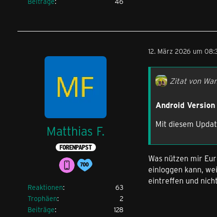
Beiträge
46
12. März 2026 um 08:
Zitat von Wa
Android Version 
Mit diesem Update
Matthias F.
FORENPAPST
Was nützen mir Eur
einloggen kann, we
eintreffen und nic
Reaktionen
63
Trophäen
2
Beiträge
128