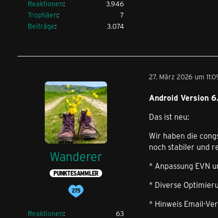
Reaktionen
3.946
Trophäen
7
Beiträge
3.074
27. März 2026 um 11:0
Android Version 6.
Das ist neu:
Wir haben die cong
noch stabiler und r
Wanderer
* Anpassung EVN u
PUNKTESAMMLER
* Diverse Optimieru
* Hinweis Email-Ve
Reaktionen
63