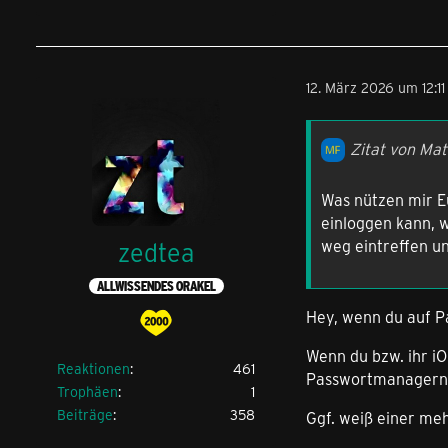
12. März 2026 um 12:11
Zitat von Matt
Was nützen mir E
einloggen kann, 
weg eintreffen u
zedtea
ALLWISSENDES ORAKEL
Hey, wenn du auf Pa
Wenn du bzw. ihr iO
Reaktionen
461
Passwortmanagern be
Trophäen
1
Beiträge
358
Ggf. weiß einer me