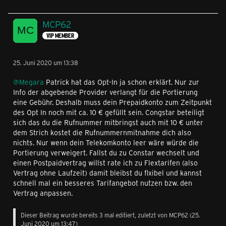
MCP62
VIP MEMBER
25. Juni 2020 um 13:38
@Megara
Patrick hat das Opt-In ja schon erklärt. Nur zur
Info der abgebende Provider verlangt für die Portierung
eine Gebühr. Deshalb muss dein Prepaidkonto zum Zeitpunkt
des Opt In noch mit ca. 10 € gefüllt sein. Congstar beteiligt
sich das du die Rufnummer mitbringst auch mit 10 € unter
dem Strich kostet die Rufnummernmitnahme dich also
nichts. Nur wenn dein Telekomkonto leer wäre würde die
Portierung verweigert. Fallst du zu Constar wechselt und
einen Postpaidvertrag willst rate ich zu Flextarifen (also
Vertrag ohne Laufzeit) damit bleibst du flxibel und kannst
schnell mal ein besseres Tarifangebot nutzen bzw. den
Vertrag anpassen.
Dieser Beitrag wurde bereits 3 mal editiert, zuletzt von
MCP62
(
25.
Juni 2020 um 13:47
)