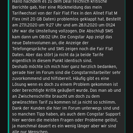
Hallo nachdem es zu dem Deal reichlich kritische
Berichte gab, hier eine Rückmeldung das mein
Tarifwechsel von der Fair Flat Flex in den Allnet Flat M
Flex (mit 20 GB Daten) problemlos geklappt hat. Bestellt
am 27.11.2020 um 9:27 Uhr und am 28.11.2020 um 01:24
Uhr war die Umstellung vollzogen. Die Abschluß SMS
kam dann um 08:02 Uhr. Die Congstar App zeigt das
neue Datenvolumen an, die Anzeige der
Telefongespräche und SMS zeigen noch die Fair Flat
Daten. Aber das stört ja nicht da ja beide Tarife
eigentlich in diesem Punkt identisch sind.
Deshalb möchte ich mich hier ganz herzlich bedanken,
gerade hier im Forum sind die Congstarmitarbeiter sehr
zuvorkommend und hilfsbereit. Häufig gibt es eine
Lösung wenn es doch zu einem Problem gekommen ist
oder berechtigte Kritik geäußert wurde. Das man ab und
an Zwischenschritte braucht um doch zu dem
gewünschten Tarif zu kommen ist ja nicht so schlimm.
Dank der Kunden die hier im Forum unterwegs sind und
so manchen Tipp haben, als auch dem Congstar Support
hier werden die meisten Fragen oder Probleme gelöst,
ja manchmal dauert es ein wenig länger aber wir sind
alle nur Menschen.