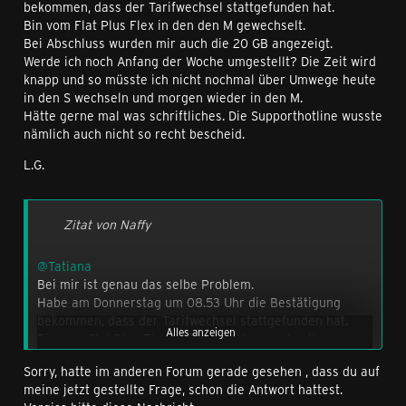
bekommen, dass der Tarifwechsel stattgefunden hat.
Bin vom Flat Plus Flex in den den M gewechselt.
Bei Abschluss wurden mir auch die 20 GB angezeigt.
Werde ich noch Anfang der Woche umgestellt? Die Zeit wird
knapp und so müsste ich nicht nochmal über Umwege heute
in den S wechseln und morgen wieder in den M.
Hätte gerne mal was schriftliches. Die Supporthotline wusste
nämlich auch nicht so recht bescheid.
L.G.
Zitat von Naffy
@Tatiana
Bei mir ist genau das selbe Problem.
Habe am Donnerstag um 08.53 Uhr die Bestätigung
bekommen, dass der Tarifwechsel stattgefunden hat.
Alles anzeigen
Bin vom Flat Plus Flex in den den M gewechselt.
Bei Abschluss wurden mir auch die 20 GB angezeigt.
Sorry, hatte im anderen Forum gerade gesehen , dass du auf
Werde ich noch Anfang der Woche umgestellt? Die Zeit
L.G.
meine jetzt gestellte Frage, schon die Antwort hattest.
wird knapp und so müsste ich nicht nochmal über