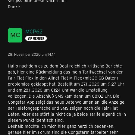
Vergiss bitte diese Nachricht.
Umwege heute in den S wechseln und morgen wieder in
Danke
den M.
Hätte gerne mal was schriftliches. Die Supporthotline
wusste nämlich auch nicht so recht bescheid.
MCP62
VIP MEMBER
28. November 2020 um 14:14
Hallo nachdem es zu dem Deal reichlich kritische Berichte
gab, hier eine Rückmeldung das mein Tarifwechsel von der
Fair Flat Flex in den Allnet Flat M Flex (mit 20 GB Daten)
problemlos geklappt hat. Bestellt am 27.11.2020 um 9:27 Uhr
und am 28.11.2020 um 01:24 Uhr war die Umstellung
vollzogen. Die Abschluß SMS kam dann um 08:02 Uhr. Die
Congstar App zeigt das neue Datenvolumen an, die Anzeige
der Telefongespräche und SMS zeigen noch die Fair Flat
Daten. Aber das stört ja nicht da ja beide Tarife eigentlich in
diesem Punkt identisch sind.
Deshalb möchte ich mich hier ganz herzlich bedanken,
gerade hier im Forum sind die Congstarmitarbeiter sehr