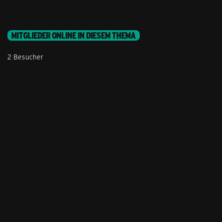
MITGLIEDER ONLINE IN DIESEM THEMA
2 Besucher
Stil ändern
Lieferung & Zahlung
Hilfe & Service
Kontakt
Newsletter
Feedback