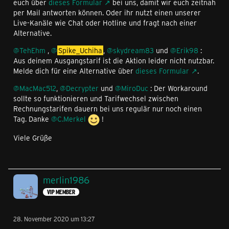
euch über
dieses Formular
bei uns, damit wir euch zeitnah
per Mail antworten können. Oder ihr nutzt einen unserer
Live-Kanäle wie Chat oder Hotline und fragt nach einer
Alternative.
@TehEhm
,
@
Spike_Uchiha
,
@skydream83
und
@Erik98
:
Aus deinem Ausgangstarif ist die Aktion leider nicht nutzbar.
Melde dich für eine Alternative über
dieses Formular
.
@MacMac512
,
@Decrypter
und
@MiroDuc
: Der Workaround
sollte so funktionieren und Tarifwechsel zwischen
Rechnungstarifen dauern bei uns regulär nur noch einen
Tag. Danke
@C.Merkel
!
Viele Grüße
merlin1986
VIP MEMBER
28. November 2020 um 13:27