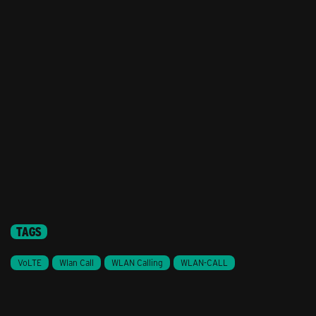
TAGS
VoLTE
Wlan Call
WLAN Calling
WLAN-CALL
Stil ändern