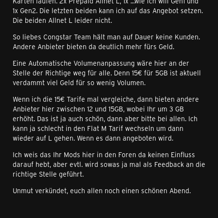
Karten laufen. 2x Prepaid Allnet L, 1x ...wie ich will Gen1 und
1x Gen2. Die letzten beiden kann ich auf das Angebot setzen.
Die beiden Allnet L leider nicht.
So liebes Congstar Team hält man auf Dauer keine Kunden.
Andere Anbieter bieten da deutlich mehr fürs Geld.
Eine Automatische Volumenanpassung wäre hier an der
Stelle der Richtige weg für alle. Denn 15€ für 5GB ist aktuell
verdammt viel Geld für so wenig Volumen.
Wenn ich die 15€ Tarife mal vergleiche, dann bieten andere
Anbieter hier zwischen 12 und 15GB, wobei Ihr um 3 GB
erhöht. Das ist ja auch schön, dann aber bitte bei allen. Ich
kann ja schlecht in den Flat M Tarif wechseln um dann
wieder auf L gehen. Wenn es dann angeboten wird.
Ich weis das Ihr Mods hier in den Foren da keinen Einfluss
darauf hebt, aber evtl. wird sowas ja mal als Feedback an die
richtige Stelle geführt.
Unmut verkündet, euch allen noch einen schönen Abend.