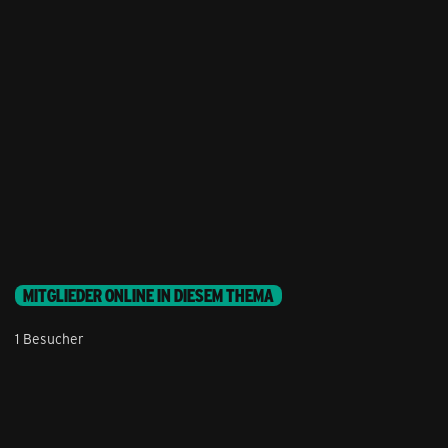
MITGLIEDER ONLINE IN DIESEM THEMA
1 Besucher
Stil ändern
Lieferung & Zahlung