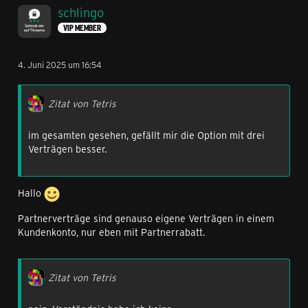
ich eine Bestätigung der Aktivierung der
schlingo
Partnerkartenrabatt erhalte oder kann ich sofort / heute
VIP MEMBER
Abend bereits die Tarifwechsel anstoßen ?
4. Juni 2025 um 16:54
Gruß
Tetris
Zitat von Tetris
im gesamten gesehen, gefällt mir die Option mit drei
Verträgen besser.
Hallo
Partnerverträge sind genauso eigene Verträgen in einem
Kundenkonto, nur eben mit Partnerrabatt.
Zitat von Tetris