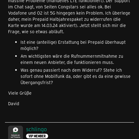
massive Probleme (manuelles LTE funktioniert). Der Support
im Chat sagt, von Seiten Congstars sei alles ok. Bei
Vodafone und O2 ist 5G hingegen kein Problem. Ich überlege
daher, mein Prepaid Halbjahrespaket zu widerrufen (die
Karte wurde am 14.03.24 aktiviert). Jetzt stellt sich mir die
Frage, wie so etwas abläuft.
Ist eine (anteilige) Erstattung bei Prepaid überhaupt
möglich?
Am wichtigsten wäre die Rufnummernmitnahme zu
einem neuen Anbieter, die funktionieren muss.
Was genau passiert nach dem Widerruf? Stehe ich
sofort ohne Mobilfunk da, oder gibt es da eine gewisse
Übergangsfrist?
Viele Grüße
David
schlingo
VIP MEMBER