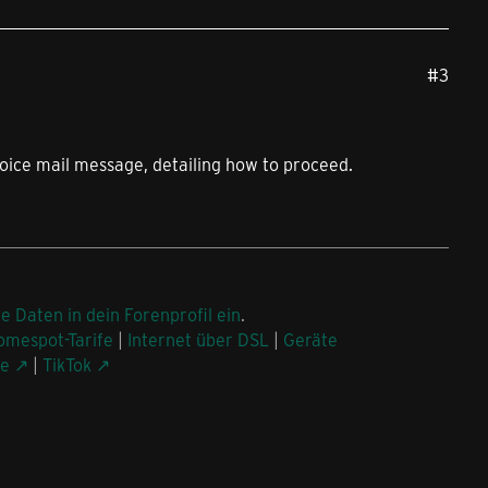
#3
voice mail message, detailing how to proceed.
ne Daten in dein Forenprofil ein
.
omespot-Tarife
|
Internet über DSL
|
Geräte
be
|
TikTok