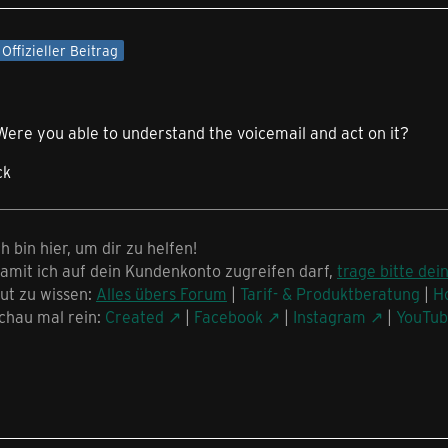
Offizieller Beitrag
Were you able to understand the voicemail and act on it?
ck
ch bin hier, um dir zu helfen!
amit ich auf dein Kundenkonto zugreifen darf,
trage bitte dei
ut zu wissen:
Alles übers Forum
|
Tarif- & Produktberatung
|
H
chau mal rein:
Created
|
Facebook
|
Instagram
|
YouTu