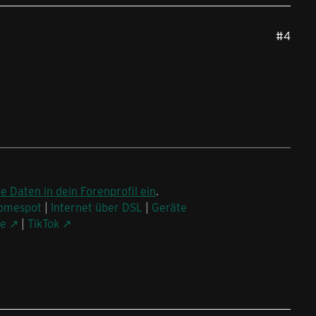
#4
ne Daten in dein Forenprofil ein
.
omespot
|
Internet über DSL
|
Geräte
be
|
TikTok