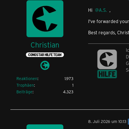
Hi
A.S.
,
I've forwarded your
Best regards, Chris
Christian
I
CONGSTAR HILFE TEAM
D
G
S
Reaktionen
1.973
Trophäen
1
Beiträge
4.323
8. Juli 2026 um 10:13