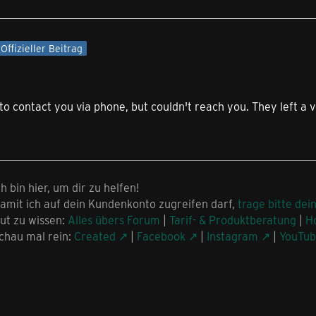
Offizieller Beitrag
to contact you via phone, but couldn't reach you. They left a 
ch bin hier, um dir zu helfen!
amit ich auf dein Kundenkonto zugreifen darf,
trage bitte dei
ut zu wissen:
Alles übers Forum
|
Tarif- & Produktberatung
|
H
chau mal rein:
Created
|
Facebook
|
Instagram
|
YouTu