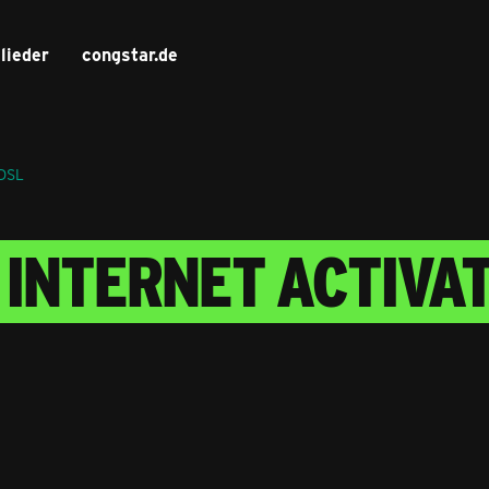
lieder
congstar.de
 DSL
 INTERNET ACTIVAT