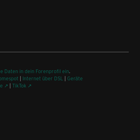
ne Daten in dein Forenprofil ein
.
omespot
|
Internet über DSL
|
Geräte
be
|
TikTok