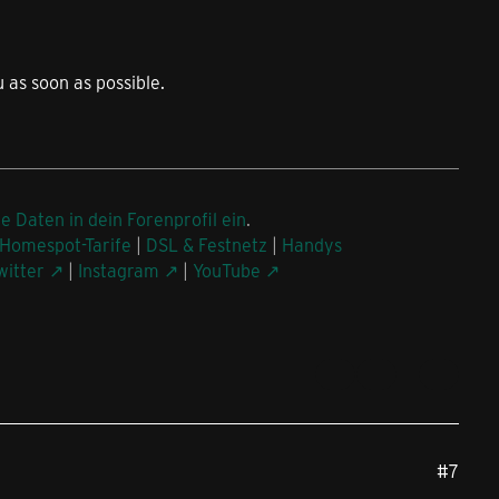
 as soon as possible.
ne Daten in dein Forenprofil ein
.
Homespot-Tarife
|
DSL & Festnetz
|
Handys
witter
|
Instagram
|
YouTube
#7