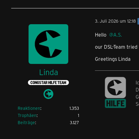
3. Juli 2026 um 12:18
Hello
A.S.
our DSL-Team tried 
Greetings Linda
Linda
I
CONGSTAR HILFE TEAM
D
G
S
Reaktionen
1.353
Trophäen
1
Beiträge
3.127