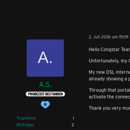
2. Juli 2026 um 15:09
Hello Congstar Tea
Unfortunately, my G
My new DSL internet
already showing a p
A.S.
Through that portal,
PROBEZEIT BESTANDEN
activate the connec
Thank you very muc
Trophäen
1
Beiträge
2