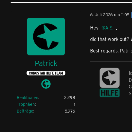
6. Juli 2026 um 11:05
Hey
A.S.
,
did that work out? 
Best regards, Patri
Patrick
I
CONGSTAR HILFE TEAM
D
G
S
Reaktionen
2.298
Trophäen
1
Beiträge
5.976