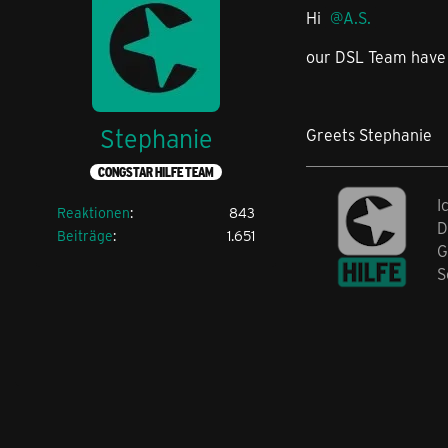
Hi
A.S.
our DSL Team have 
Stephanie
Greets Stephanie
CONGSTAR HILFE TEAM
I
Reaktionen
843
D
Beiträge
1.651
G
S