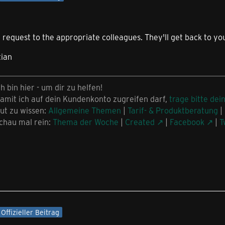
 request to the appropriate colleagues. They'll get back to you
tian
ch bin hier - um dir zu helfen!
amit ich auf dein Kundenkonto zugreifen darf,
trage bitte dei
ut zu wissen:
Allgemeine Themen
|
Tarif- & Produktberatung
|
chau mal rein:
Thema der Woche
|
Created
|
Facebook
|
T
Offizieller Beitrag