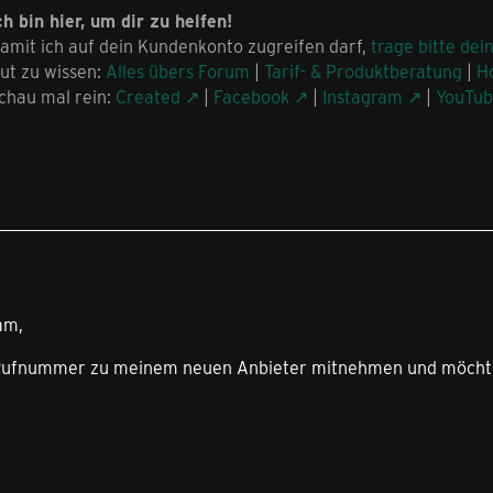
ch bin hier, um dir zu helfen!
amit ich auf dein Kundenkonto zugreifen darf,
trage bitte dei
ut zu wissen:
Alles übers Forum
|
Tarif- & Produktberatung
|
H
chau mal rein:
Created
|
Facebook
|
Instagram
|
YouTu
am,
Rufnummer zu meinem neuen Anbieter mitnehmen und möchte