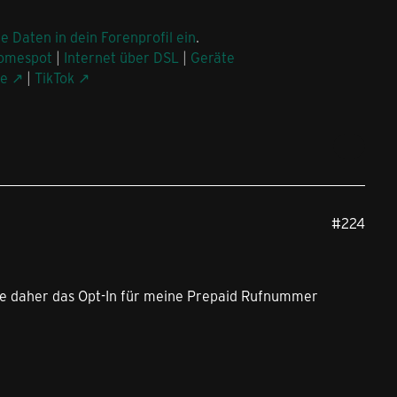
ne Daten in dein Forenprofil ein
.
omespot
|
Internet über DSL
|
Geräte
be
|
TikTok
#224
 daher das Opt-In für meine Prepaid Rufnummer