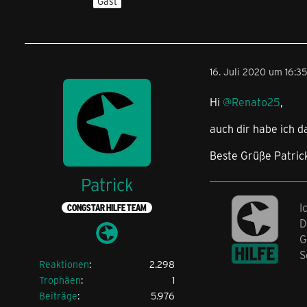
Gast
16. Juli 2020 um 16:35
Hi
@Renato25
,
auch dir habe ich d
Beste Grüße Patric
Patrick
I
CONGSTAR HILFE TEAM
D
G
S
Reaktionen
2.298
Trophäen
1
Beiträge
5.976