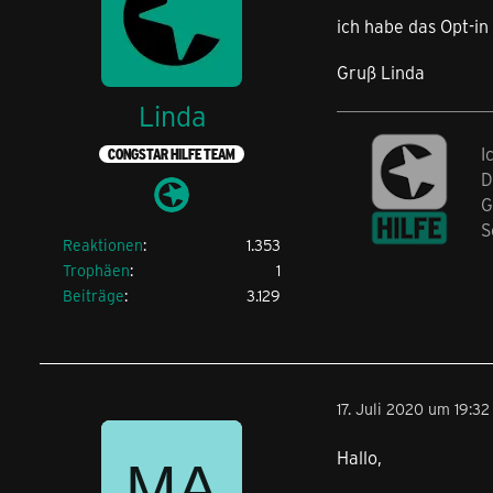
ich habe das Opt-i
Gruß Linda
Linda
I
CONGSTAR HILFE TEAM
D
G
S
Reaktionen
1.353
Trophäen
1
Beiträge
3.129
17. Juli 2020 um 19:32
Hallo,