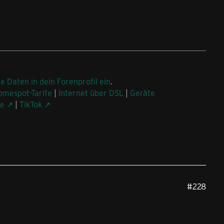
ne Daten in dein Forenprofil ein
.
omespot-Tarife
|
Internet über DSL
|
Geräte
be
|
TikTok
#228