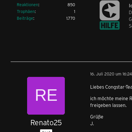
Reaktionen
850
I
Trophäen
1
D
Beiträge
1.770
G
S
16. Juli 2020 um 16:24
Liebes Congstar-Te
ich möchte meine 
freigeben lassen.
Grüße
Renato25
J.