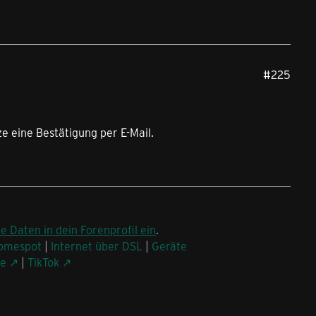
#225
ze eine Bestätigung per E-Mail.
ne Daten in dein Forenprofil ein
.
omespot
|
Internet über DSL
|
Geräte
be
|
TikTok