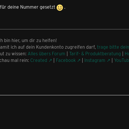
n für deine Nummer gesetzt
.
ch bin hier, um dir zu helfen!
amit ich auf dein Kundenkonto zugreifen darf,
trage bitte dei
ut zu wissen:
Alles übers Forum
|
Tarif- & Produktberatung
|
H
chau mal rein:
Created
|
Facebook
|
Instagram
|
YouTu