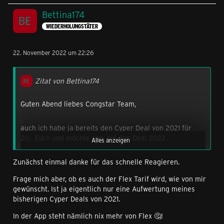
Bettina174
WIEDERHOLUNGSTÄTER
22. November 2022 um 22:26
Zitat von Bettina174
Guten Abend liebes Congstar Team,
auch ich habe ja bereits den Cyper Deal von 2021 für
20,- Euro und möchte nun auf den Deal 2022
Alles anzeigen
aktualisieren.
Zunächst einmal danke für das schnelle Reagieren.
Könntet ihr den für mich einstellen?
Frage mich aber, ob es auch der Flex Tarif wird, wie von mir
gewünscht. Ist ja eigentlich nur eine Aufwertung meines
Bitte weiterhin den Flex-Tarif.
bisherigen Cyper Deals von 2021.
In der App steht nämlich nix mehr von Flex 🤔!
Stimme ausdrücklich den AGBs zu!