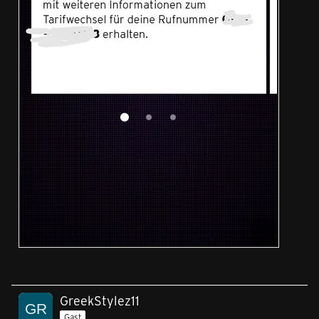
GreekStylez11
Gast