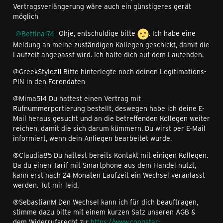
Vertragsverlängerung wäre auch ein günstigeres gerät
möglich
Bettina174
Ohje, entschuldige bitte
. Ich habe eine
Meldung an meine zuständigen Kollegen geschickt, damit die
Laufzeit angepasst wird. Ich halte dich auf dem Laufenden.
@GreekStylez11 Bitte hinterlegte noch deinen Legitimations-
PIN in den Forendaten
@Mima514 Du hattest einen Vertrag mit
Rufnummerportierung bestellt, deswegen habe ich deine E-
Mail heraus gesucht und an die betreffenden Kollegen weiter
reichen, damit die sich darum kümmern. Du wirst per E-Mail
informiert, wenn dein Anliegen bearbeitet wurde.
@Claudia85 Du hattest bereits Kontakt mit einigen Kollegen.
Da du einen Tarif mit Smartphone aus dem Handel nutzt,
kann erst nach 24 Monaten Laufzeit ein Wechsel veranlasst
werden. Tut mir leid.
@SebastianM Den Wechsel kann ich für dich beauftragen,
stimme dazu bitte mit einem kurzen Satz unseren AGB &
dem Widerrufsrecht zu:
https://www.congstar-