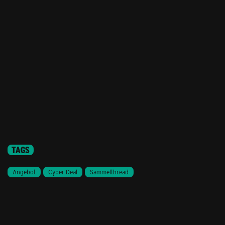
TAGS
Angebot
Cyber Deal
Sammelthread
Stil ändern
Lieferung & Zahlung