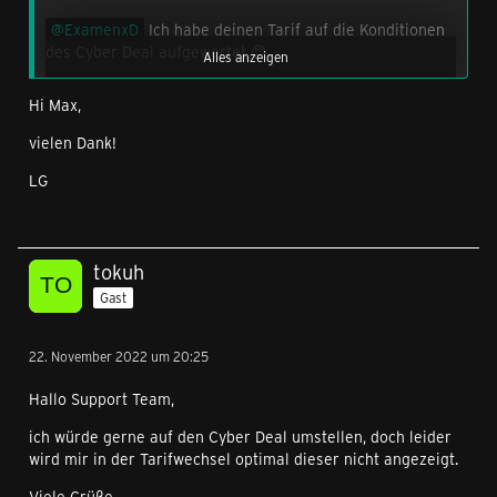
ExamenxD
Ich habe deinen Tarif auf die Konditionen
des Cyber Deal aufgewertet 😊.
Alles anzeigen
Hi Max,
@Steve42 Den Tarifwechsel habe ich für dich beauftragt.
Eine Bestätigung bekommst du per E-Mail.
vielen Dank!
LG
@CBings Auch für dich habe ich den Tarifwechsel
beauftragt 👍.
@Simsa986 Der Tarifwechsel ist für dich nun auch
tokuh
bestellt.
Gast
Gruß Max
22. November 2022 um 20:25
Hallo Support Team,
ich würde gerne auf den Cyber Deal umstellen, doch leider
wird mir in der Tarifwechsel optimal dieser nicht angezeigt.
Viele Grüße