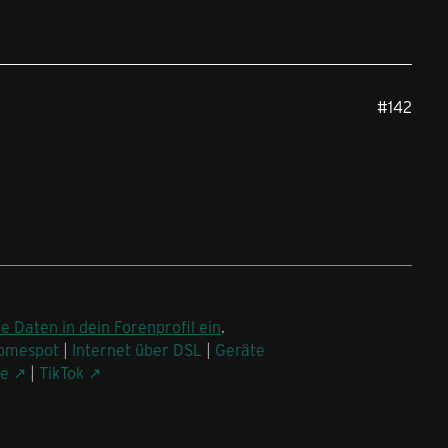
#142
ne Daten in dein Forenprofil ein
.
omespot
|
Internet über DSL
|
Geräte
be
|
TikTok