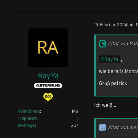
15. Februar 2024 um 1
Zitat von Pat
RayYa
,
wie bereits Monta
RayYa
Gruß patrick
GUTER FREUND
ich weiß...
Reaktionen
149
Trophäen
1
Beiträge
257
Zitat von me