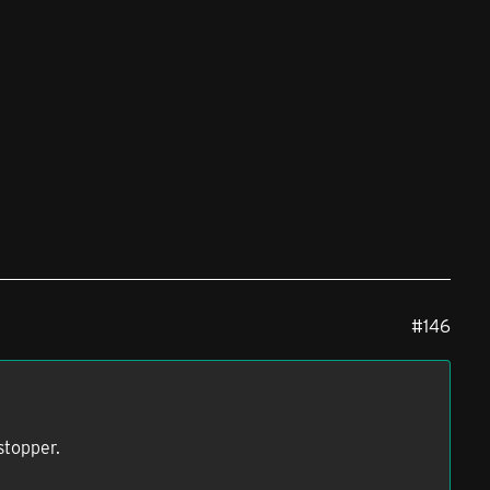
#146
stopper.