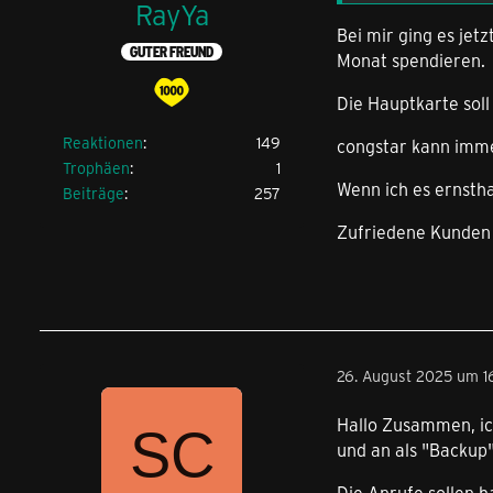
RayYa
Bei mir ging es jet
GUTER FREUND
Monat spendieren.
Die Hauptkarte soll
Reaktionen
149
congstar kann imme
Trophäen
1
Wenn ich es ernstha
Beiträge
257
Zufriedene Kunden z
26. August 2025 um 16
Hallo Zusammen, ich
und an als "Backup
Die Anrufe sollen 