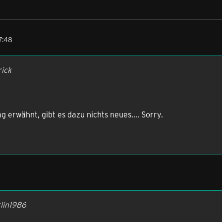
7:48
rick
g erwähnt, gibt es dazu nichts neues.... Sorry.
rlin1986