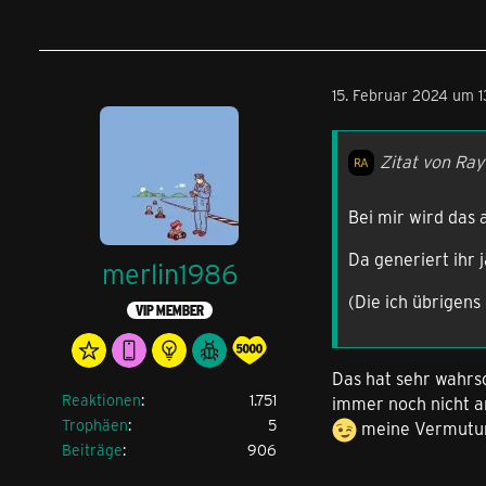
15. Februar 2024 um 1
Zitat von Ray
Bei mir wird das
Da generiert ihr
merlin1986
(Die ich übrigen
VIP MEMBER
Das hat sehr wahrsc
Reaktionen
1.751
immer noch nicht an
Trophäen
5
meine Vermutu
Beiträge
906