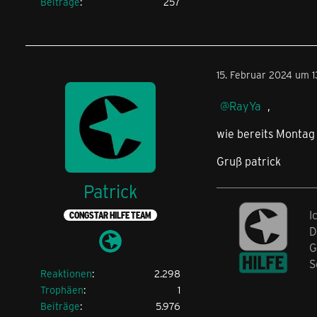
Beiträge
257
15. Februar 2024 um 1
RayYa
,
wie bereits Montag 
Gruß patrick
Patrick
I
CONGSTAR HILFE TEAM
D
G
S
Reaktionen
2.298
Trophäen
1
Beiträge
5.976