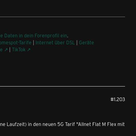
ne Daten in dein Forenprofil ein
.
omespot-Tarife
|
Internet über DSL
|
Geräte
be
|
TikTok
#1.203
e Laufzeit) in den neuen 5G Tarif "Allnet Flat M Flex mit