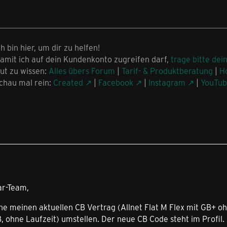
ch bin hier, um dir zu helfen!
amit ich auf dein Kundenkonto zugreifen darf,
trage bitte dei
ut zu wissen:
Alles übers Forum
|
Tarif- & Produktberatung
|
H
chau mal rein:
Created
|
Facebook
|
Instagram
|
YouTu
ar-Team,
e meinen aktuellen CB Vertrag (Allnet Flat M Flex mit GB+ ohn
, ohne Laufzeit) umstellen. Der neue CB Code steht im Profil.