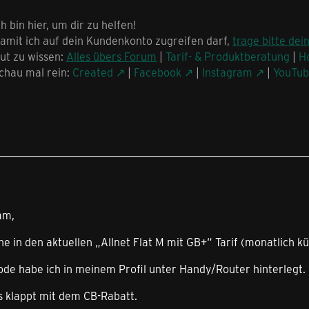
ch bin hier, um dir zu helfen!
amit ich auf dein Kundenkonto zugreifen darf,
trage bitte dei
ut zu wissen:
Alles übers Forum
|
Tarif- & Produktberatung
|
H
chau mal rein:
Created
|
Facebook
|
Instagram
|
YouTu
am,
e in den aktuellen „Allnet Flat M mit GB+“ Tarif (monatlich 
de habe ich in meinem Profil unter Handy/Router hinterlegt.
 klappt mit dem CB-Rabatt.