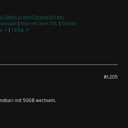
ne Daten in dein Forenprofil ein
.
omespot
|
Internet über DSL
|
Geräte
be
|
TikTok
#1.205
kündbar) mit 50GB wechseln.