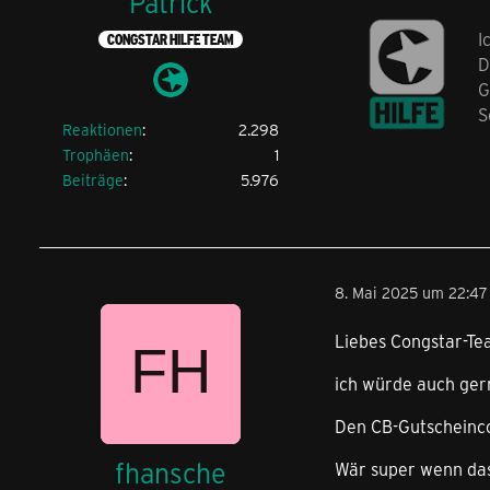
Patrick
I
CONGSTAR HILFE TEAM
D
G
S
Reaktionen
2.298
Trophäen
1
Beiträge
5.976
8. Mai 2025 um 22:47
Liebes Congstar-Te
ich würde auch gern
Den CB-Gutscheinco
fhansche
Wär super wenn das