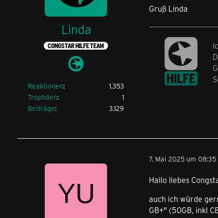
Gruß Linda
Linda
I
CONGSTAR HILFE TEAM
D
G
S
Reaktionen
1.353
Trophäen
1
Beiträge
3.129
7. Mai 2025 um 08:35
Hallo liebes Congst
auch ich würde gern
GB+" (50GB, inkl CB