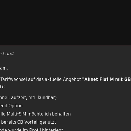
istian4
eam,
Tarifwechsel auf das aktuelle Angebot "
Allnet Flat M mit G
es:
ohne Laufzeit, mtl. kündbar)
eed Option
lle Multi-SIM möchte ich behalten
 bereits CB-Vorteil genutzt
de wurde im Profil hinterlegt