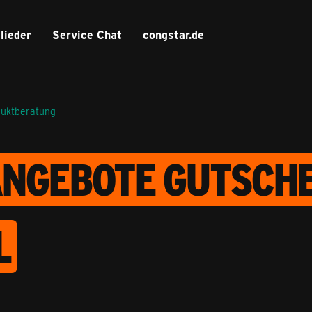
lieder
Service Chat
congstar.de
duktberatung
NGEBOTE GUTSCHE
L