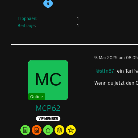
Trophäen
1
Beiträge
1
9. Mai 2025 um 08:05
stfn87
ein Tarif
Wenn du jetzt den C
Online
MCP62
VIP MEMBER