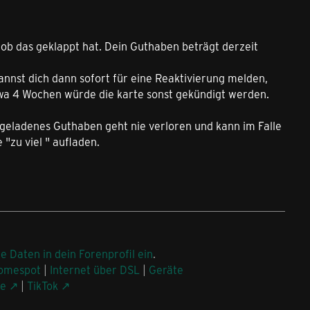
n ob das geklappt hat. Dein Guthaben beträgt derzeit
annst dich dann sofort für eine Reaktivierung melden,
twa 4 Wochen würde die karte sonst gekündigt werden.
fgeladenes Guthaben geht nie verloren und kann im Falle
"zu viel " aufladen.
ne Daten in dein Forenprofil ein
.
omespot
|
Internet über DSL
|
Geräte
be
|
TikTok