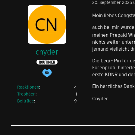
20. September 2025 u
Moin liebes Congst
auch bei mir wurde
meinen Prepaid Wie 
nichts weiter unte
jemand vielleicht 
cnyder
Die Legi - Pin für 
ROUTINIER
Forenprofil hinterl
erste KDNR und den
Ein herzliches Dan
Reaktionen
4
Trophäen
1
Cnyder
Beiträge
9