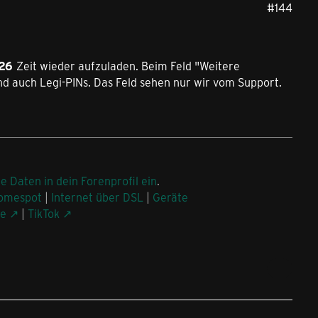
#144
026
Zeit wieder aufzuladen. Beim Feld "Weitere
auch Legi-PINs. Das Feld sehen nur wir vom Support.
ne Daten in dein Forenprofil ein
.
omespot
|
Internet über DSL
|
Geräte
be
|
TikTok