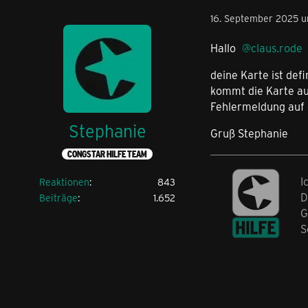
16. September 2025 u
Hallo
claus.rode
deine Karte ist def
kommt die Karte au
Fehlermeldung auf 
Stephanie
Gruß Stephanie
CONGSTAR HILFE TEAM
I
Reaktionen
843
D
Beiträge
1.652
G
S