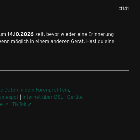
#141
 zum
14.10.2026
zeit, bevor wieder eine Erinnerung
wenn möglich in einem anderen Gerät. Hast du eine
ne Daten in dein Forenprofil ein
.
omespot
|
Internet über DSL
|
Geräte
be
|
TikTok