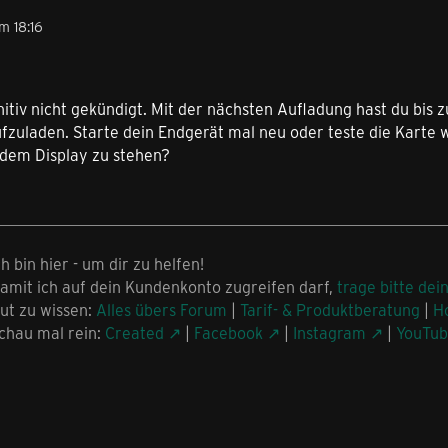
m 18:16
initiv nicht gekündigt. Mit der nächsten Aufladung hast du bis
fzuladen. Starte dein Endgerät mal neu oder teste die Karte 
dem Display zu stehen?
ch bin hier - um dir zu helfen!
amit ich auf dein Kundenkonto zugreifen darf,
trage bitte dei
ut zu wissen:
Alles übers Forum
|
Tarif- & Produktberatung
|
H
chau mal rein:
Created
|
Facebook
|
Instagram
|
YouTu