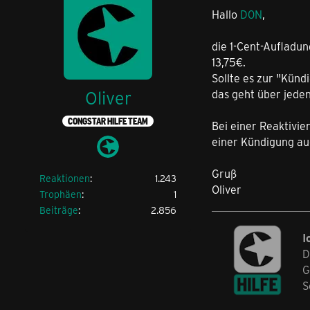
Hallo
D0N
,
die 1-Cent-Aufladun
13,75€.
Sollte es zur "Künd
Oliver
das geht über jede
CONGSTAR HILFE TEAM
Bei einer Reaktivi
einer Kündigung auc
Gruß
Reaktionen
1.243
Oliver
Trophäen
1
Beiträge
2.856
I
D
G
S