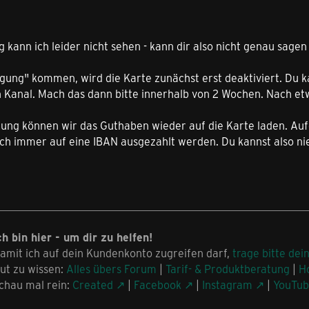
g kann ich leider nicht sehen - kann dir also nicht genau sage
igung" kommen, wird die Karte zunächst erst deaktiviert. Du k
n Kanal. Mach das dann bitte innerhalb von 2 Wochen. Nach e
erung können wir das Guthaben wieder auf die Karte laden. Au
h immer auf eine IBAN ausgezahlt werden. Du kannst also nie 
ch bin hier - um dir zu helfen!
amit ich auf dein Kundenkonto zugreifen darf,
trage bitte dei
ut zu wissen:
Alles übers Forum
|
Tarif- & Produktberatung
|
H
chau mal rein:
Created
|
Facebook
|
Instagram
|
YouTu