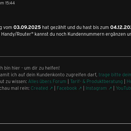
um 15:44
ng vom
03.09.2025
hat gezählt und du hast bis zum
04.12.2
 Handy/Router" kannst du noch Kundennummern ergänzen und 
ch bin hier - um dir zu helfen!
amit ich auf dein Kundenkonto zugreifen darf,
trage bitte dei
ut zu wissen:
Alles übers Forum
|
Tarif- & Produktberatung
|
H
chau mal rein:
Created
|
Facebook
|
Instagram
|
YouTu