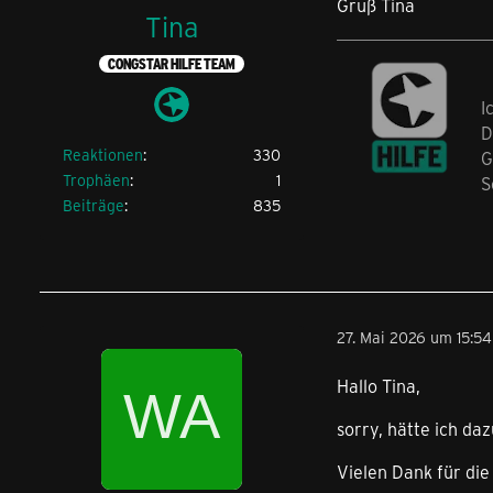
Gruß Tina
Tina
CONGSTAR HILFE TEAM
I
D
Reaktionen
330
G
Trophäen
1
S
Beiträge
835
27. Mai 2026 um 15:54
Hallo Tina,
sorry, hätte ich da
Vielen Dank für die