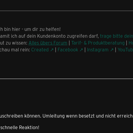
ch bin hier - um dir zu helfen!
amit ich auf dein Kundenkonto zugreifen darf,
trage bitte dei
ut zu wissen:
Alles übers Forum
|
Tarif- & Produktberatung
|
H
chau mal rein:
Created
|
Facebook
|
Instagram
|
YouTu
zuschreiben können. Umleitung wenn besetzt und nicht erreich
 schnelle Reaktion!