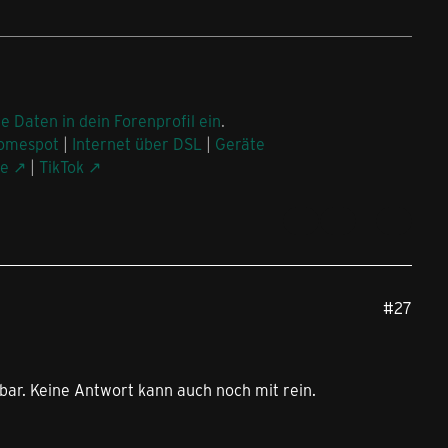
ne Daten in dein Forenprofil ein
.
omespot
|
Internet über DSL
|
Geräte
be
|
TikTok
#27
bar. Keine Antwort kann auch noch mit rein.