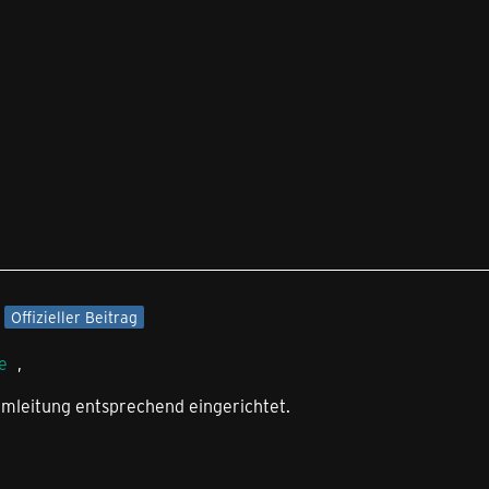
Offizieller Beitrag
e
,
umleitung entsprechend eingerichtet.