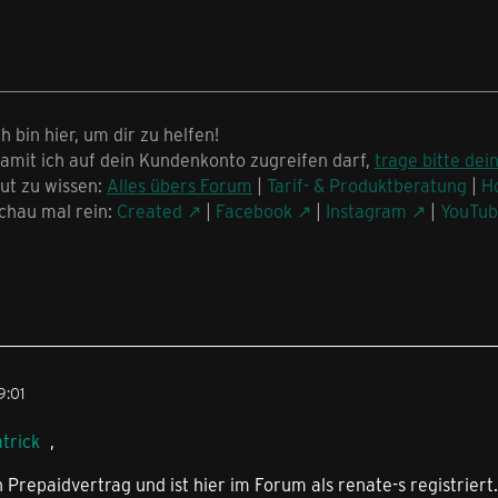
ch bin hier, um dir zu helfen!
amit ich auf dein Kundenkonto zugreifen darf,
trage bitte dei
ut zu wissen:
Alles übers Forum
|
Tarif- & Produktberatung
|
H
chau mal rein:
Created
|
Facebook
|
Instagram
|
YouTu
9:01
trick
,
n Prepaidvertrag und ist hier im Forum als renate-s registriert.