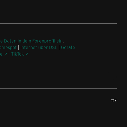
ne Daten in dein Forenprofil ein
.
omespot
|
Internet über DSL
|
Geräte
be
|
TikTok
#7