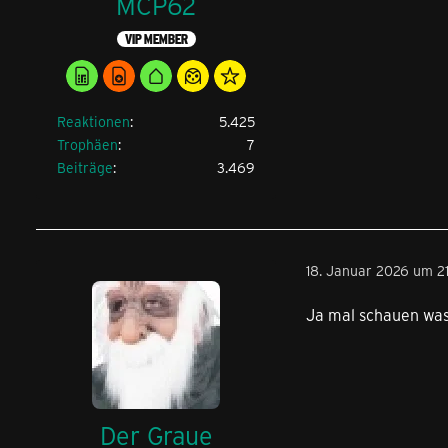
MCP62
VIP MEMBER
Reaktionen
5.425
Trophäen
7
Beiträge
3.469
18. Januar 2026 um 2
Ja mal schauen was 
Der Graue