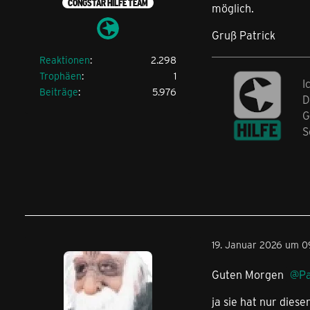
CONGSTAR HILFE TEAM
möglich.
Gruß Patrick
Reaktionen
2.298
Trophäen
1
I
Beiträge
5.976
D
G
S
19. Januar 2026 um 0
Guten Morgen
Pa
ja sie hat nur diese