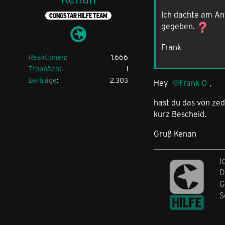
Ich dachte am Anf
CONGSTAR HILFE TEAM
gegeben.
Frank
Reaktionen
1.666
Trophäen
1
Beiträge
2.303
Hey
Frank O
,
hast du das von ze
kurz Bescheid.
Gruß Kenan
I
D
G
S