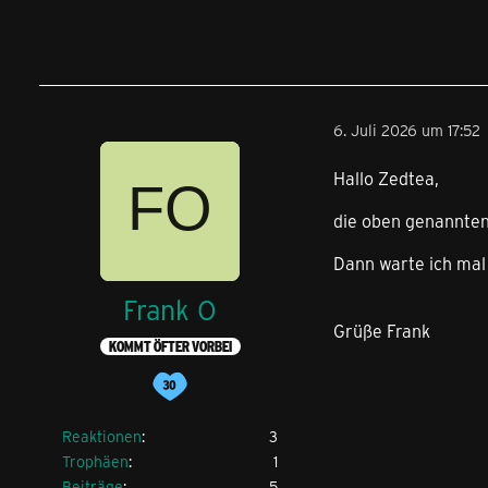
6. Juli 2026 um 17:52
Hallo Zedtea,
die oben genannten 
Dann warte ich mal
Frank O
Grüße Frank
KOMMT ÖFTER VORBEI
Reaktionen
3
Trophäen
1
Beiträge
5