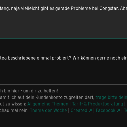
ang, naja vielleicht gibt es gerade Probleme bei Congstar. Ab
dtea beschriebene einmal probiert? Wir können gerne noch ein
ch bin hier - um dir zu helfen!
amit ich auf dein Kundenkonto zugreifen darf,
trage bitte dei
ut zu wissen:
Allgemeine Themen
|
Tarif- & Produktberatung
|
chau mal rein:
Thema der Woche
|
Created
|
Facebook
|
T