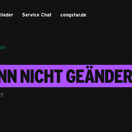
lieder
Service Chat
congstar.de
App
NN NICHT GEÄNDE
47