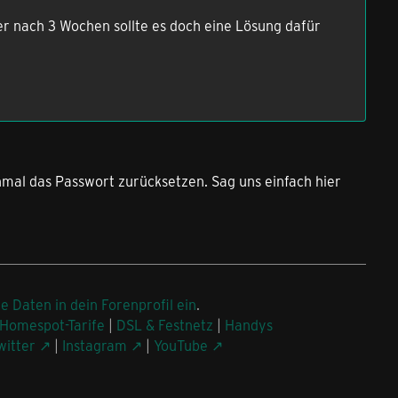
er nach 3 Wochen sollte es doch eine Lösung dafür
mal das Passwort zurücksetzen. Sag uns einfach hier
ne Daten in dein Forenprofil ein
.
Homespot-Tarife
|
DSL & Festnetz
|
Handys
witter
|
Instagram
|
YouTube