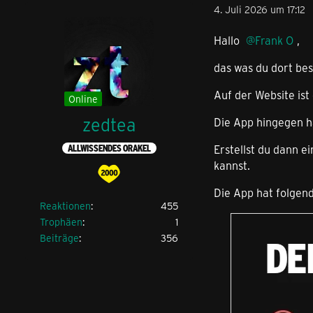
4. Juli 2026 um 17:12
Hallo
Frank O
,
das was du dort bes
Auf der Website is
Online
zedtea
Die App hingegen h
Erstellst du dann e
ALLWISSENDES ORAKEL
kannst.
Die App hat folgen
Reaktionen
455
Trophäen
1
Beiträge
356