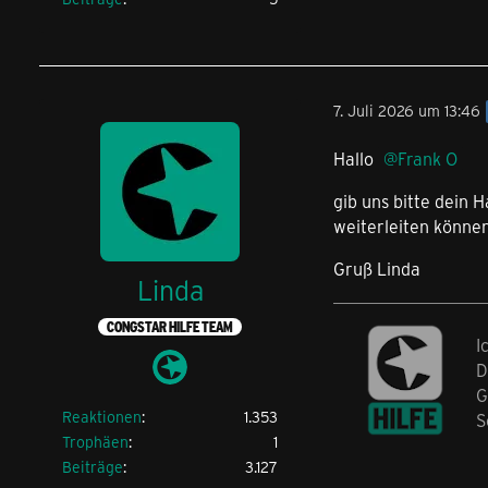
7. Juli 2026 um 13:46
Hallo
Frank O
gib uns bitte dein
weiterleiten können
Gruß Linda
Linda
CONGSTAR HILFE TEAM
I
D
G
Reaktionen
1.353
S
Trophäen
1
Beiträge
3.127