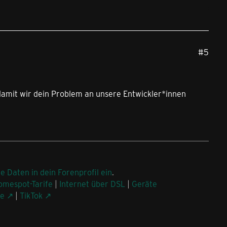
#5
damit wir dein Problem an unsere Entwickler*innen
ne Daten in dein Forenprofil ein
.
omespot-Tarife
|
Internet über DSL
|
Geräte
be
|
TikTok