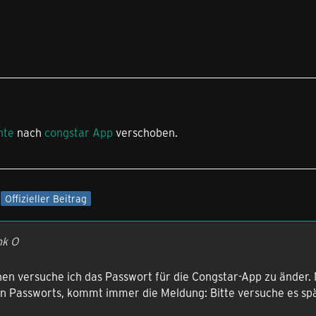
hte
nach
congstar App
verschoben.
Offizieller Beitrag
nk O
chen versuche ich das Passwort für die Congstar-App zu änder
n Passworts, kommt immer die Meldung: Bitte versuche es spä