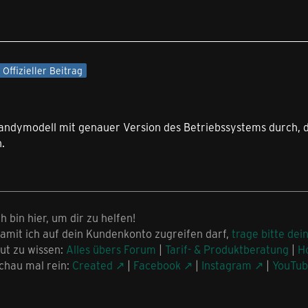
Offizieller Beitrag
 Handymodell mit genauer Version des Betriebssystems durch, 
.
ch bin hier, um dir zu helfen!
amit ich auf dein Kundenkonto zugreifen darf,
trage bitte dei
ut zu wissen:
Alles übers Forum
|
Tarif- & Produktberatung
|
H
chau mal rein:
Created
|
Facebook
|
Instagram
|
YouTu