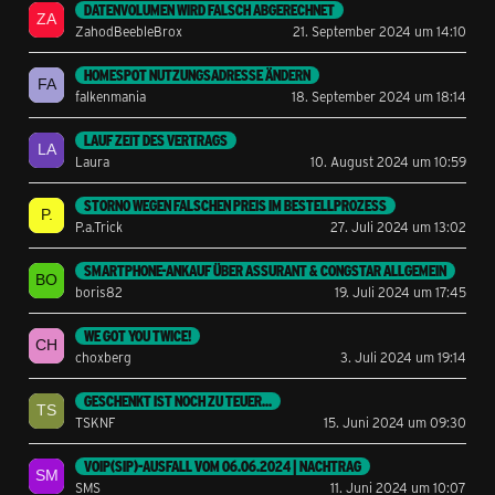
DATENVOLUMEN WIRD FALSCH ABGERECHNET
ZahodBeebleBrox
21. September 2024 um 14:10
HOMESPOT NUTZUNGSADRESSE ÄNDERN
falkenmania
18. September 2024 um 18:14
LAUF ZEIT DES VERTRAGS
Laura
10. August 2024 um 10:59
STORNO WEGEN FALSCHEN PREIS IM BESTELLPROZESS
P.a.Trick
27. Juli 2024 um 13:02
SMARTPHONE-ANKAUF ÜBER ASSURANT & CONGSTAR ALLGEMEIN
boris82
19. Juli 2024 um 17:45
WE GOT YOU TWICE!
choxberg
3. Juli 2024 um 19:14
GESCHENKT IST NOCH ZU TEUER...
TSKNF
15. Juni 2024 um 09:30
VOIP(SIP)-AUSFALL VOM 06.06.2024 | NACHTRAG
SMS
11. Juni 2024 um 10:07