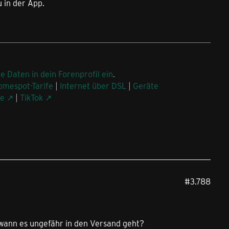
u in der App.
ne Daten in dein Forenprofil ein
.
omespot-Tarife
|
Internet über DSL
|
Geräte
be
|
TikTok
#3.788
 wann es ungefähr in den Versand geht?