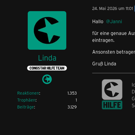
24. Mai 2026 um 11:01
Hallo
Janni
für eine genaue Aus
eintragen.
Ansonsten betragen
Linda
Gruß Linda
CONGSTAR HILFE TEAM
I
D
Reaktionen
1.353
G
Trophäen
1
S
Beiträge
3.129