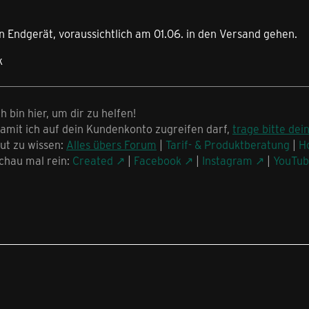
in Endgerät, voraussichtlich am 01.06. in den Versand gehen.
k
ch bin hier, um dir zu helfen!
amit ich auf dein Kundenkonto zugreifen darf,
trage bitte dei
ut zu wissen:
Alles übers Forum
|
Tarif- & Produktberatung
|
H
chau mal rein:
Created
|
Facebook
|
Instagram
|
YouTu