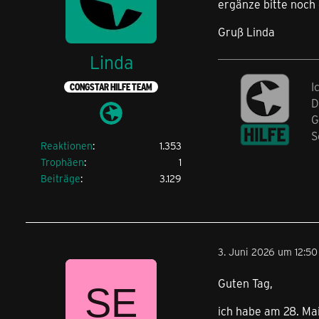
ergänze bitte noch 
Gruß Linda
Linda
I
CONGSTAR HILFE TEAM
D
G
S
Reaktionen
1.353
Trophäen
1
Beiträge
3.129
3. Juni 2026 um 12:50
Guten Tag,
ich habe am 28. Ma