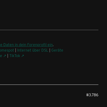
ne Daten in dein Forenprofil ein
.
omespot
|
Internet über DSL
|
Geräte
be
|
TikTok
#3.786