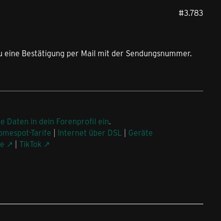
#3.783
 eine Bestätigung per Mail mit der Sendungsnummer.
ne Daten in dein Forenprofil ein
.
omespot-Tarife
|
Internet über DSL
|
Geräte
be
|
TikTok