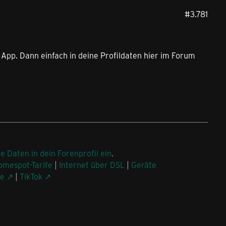
#3.781
r App. Dann einfach in deine Profildaten hier im Forum
ne Daten in dein Forenprofil ein
.
omespot-Tarife
|
Internet über DSL
|
Geräte
be
|
TikTok