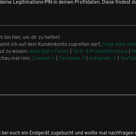
deine Legitimations-PIN in deinen Profildaten. Diese findest d
ch bin hier, um dir zu helfen!
amit ich auf dein Kundenkonto zugreifen darf,
trage bitte dei
ut zu wissen:
Alles übers Forum
|
Tarif- & Produktberatung
|
H
chau mal rein:
Created
|
Facebook
|
Instagram
|
YouTu
i bei euch ein Endgerät zugebucht und wollte mal nachfragen