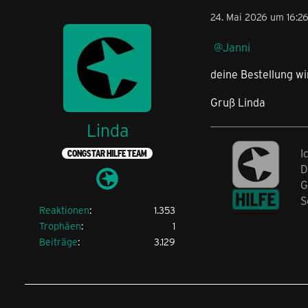
24. Mai 2026 um 16:2
Janni
deine Bestellung wi
Gruß Linda
Linda
I
CONGSTAR HILFE TEAM
D
G
S
Reaktionen
1.353
Trophäen
1
Beiträge
3.129