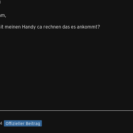
1
am,
mit meinen Handy ca rechnen das es ankommt?
04
Offizieller Beitrag