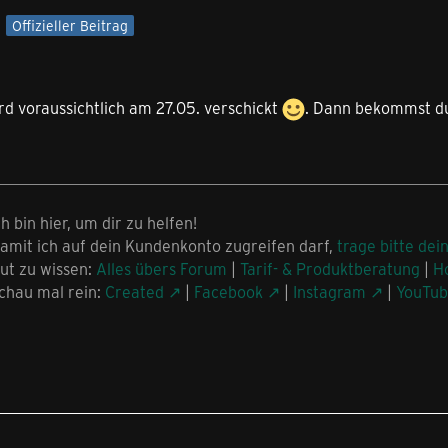
6
Offizieller Beitrag
rd voraussichtlich am 27.05. verschickt
. Dann bekommst du
ch bin hier, um dir zu helfen!
amit ich auf dein Kundenkonto zugreifen darf,
trage bitte dei
ut zu wissen:
Alles übers Forum
|
Tarif- & Produktberatung
|
H
chau mal rein:
Created
|
Facebook
|
Instagram
|
YouTu