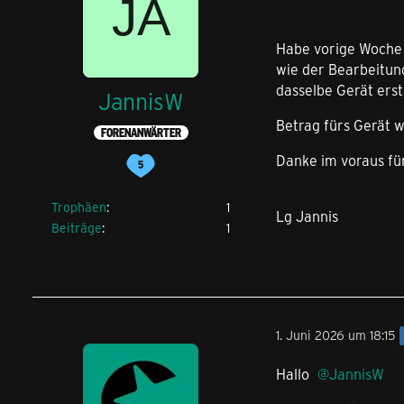
Habe vorige Woche m
wie der Bearbeitung
dasselbe Gerät erst
JannisW
Betrag fürs Gerät 
FORENANWÄRTER
Danke im voraus fü
Trophäen
1
Lg Jannis
Beiträge
1
1. Juni 2026 um 18:15
Hallo
JannisW