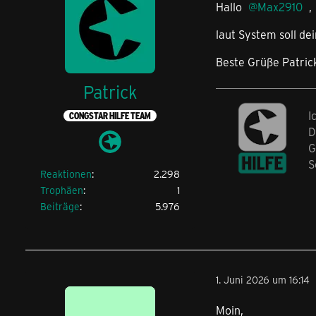
Hallo
Max2910
,
laut System soll de
Beste Grüße Patric
Patrick
I
CONGSTAR HILFE TEAM
D
G
S
Reaktionen
2.298
Trophäen
1
Beiträge
5.976
1. Juni 2026 um 16:14
Moin,