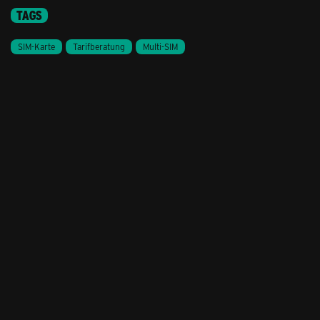
TAGS
SIM-Karte
Tarifberatung
Multi-SIM
Stil ändern
Lieferung & Zahlung
Hilfe & Service
Kontakt
Newsletter
Feedback