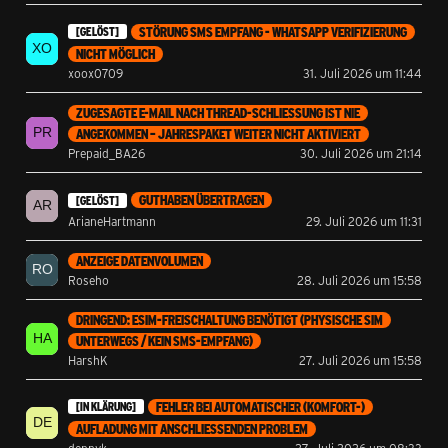
STÖRUNG SMS EMPFANG - WHATSAPP VERIFIZIERUNG
[GELÖST]
NICHT MÖGLICH
xoox0709
31. Juli 2026 um 11:44
ZUGESAGTE E-MAIL NACH THREAD-SCHLIESSUNG IST NIE A
NGEKOMMEN – JAHRESPAKET WEITER NICHT AKTIVIERT
Prepaid_BA26
30. Juli 2026 um 21:14
GUTHABEN ÜBERTRAGEN
[GELÖST]
ArianeHartmann
29. Juli 2026 um 11:31
ANZEIGE DATENVOLUMEN
Roseho
28. Juli 2026 um 15:58
DRINGEND: ESIM-FREISCHALTUNG BENÖTIGT (PHYSISCHE SIM
UNTERWEGS / KEIN SMS-EMPFANG)
HarshK
27. Juli 2026 um 15:58
FEHLER BEI AUTOMATISCHER (KOMFORT-)
[IN KLÄRUNG]
AUFLADUNG MIT ANSCHLIESSENDEN PROBLEM
dennyk
27. Juli 2026 um 08:33