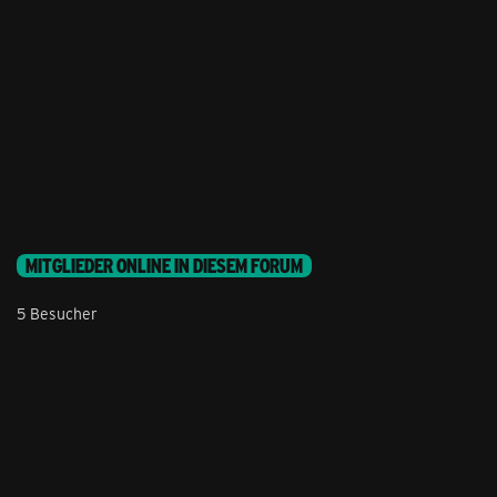
MITGLIEDER ONLINE IN DIESEM FORUM
5 Besucher
Stil ändern
Lieferung & Zahlung
Hilfe & Service