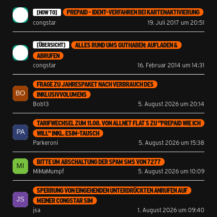
PREPAID - IDENT-VERFAHREN BEI KARTENAKTIVIERUNG
[HOW TO]
congstar
19. Juli 2017 um 20:51
ALLES RUND UMS GUTHABEN: AUFLADEN &
[ÜBERSICHT]
ABRUFEN
congstar
16. Februar 2014 um 14:31
FRAGE ZU JAHRESPAKET NACH VERBRAUCH DES
INKLUSIVVOLUMENS
Bob13
5. August 2026 um 20:14
TARIFWECHSEL ZUM 11.08. VON ALLNET FLAT S ZU "PREPAID WIE ICH
WILL" INKL. ESIM-TAUSCH
Parkeroni
5. August 2026 um 15:38
BITTE UM ABSCHALTUNG DER SPAM SMS VON 7277
MiMaMumpf
5. August 2026 um 10:09
SPERRUNG VON EINGEHENDEN UNTERDRÜCKTEN ANRUFEN AUF
MEINER CONGSTAR SIM
jsa
1. August 2026 um 09:40