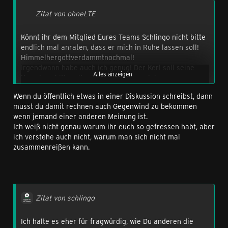
Zitat von ohneLTE
Könnt ihr dem Mitglied Eures Teams Schlingo nicht bitte
endlich mal anraten, dass er mich in Ruhe lassen soll!
Himmelhergottverdammtnochmal!
Irgendwann habe auch ich genug! Der Kerl soll seine
Alles anzeigen
Komplexe bitte mit seinesgleichen ausleben.
Wenn du öffentlich etwas in einer Diskussion schreibst, dann
Ich ignoriere diese Person so gut ich kann, gehe auf
musst du damit rechnen auch Gegenwind zu bekommen
keines seiner Postings ein und überlese jeden seiner
wenn jemand einer anderen Meinung ist.
d..... Kommentare.
Ich weiß nicht genau warum ihr euch so gefressen habt, aber
Auch habe ich mehrfach darum gebeten, ebenso in Ruhe
ich verstehe auch nicht, warum man sich nicht mal
gelassen zu werden.
zusammenreißen kann.
Aber diese Person greift mich immer wieder an. Immer
und immer wieder!
Was seid ihr nur für eine jämmerliche Truppe? Immer
nur stänkern.
Wenn er normaler User wäre, würde ich ihn einfach als
[zensiert] verachten und gut!
Zitat von schlingo
Aber er ist privilegiertes Mitglied eurer Congstar-
Truppe. Und das ist etwas anderes
Ich halte es eher für fragwürdig, wie Du anderen die