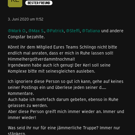
BESTER FREUND
3. Juni 2020 um 11:52
@Mark O.
,
@Max S.
,
@Patrick
,
@Steffi
,
@Tatiana
und andere
Congstar bezahlte.
Könnt ihr dem Mitglied Eures Teams Schlingo nicht bitte
endlich mal anraten, dass er mich in Ruhe lassen soll!
Himmelhergottverdammtnochmal!
Irgendwann habe auch ich genug! Der Kerl soll seine
Komplexe bitte mit seinesgleichen ausleben.
Ich ignoriere diese Person so gut ich kann, gehe auf keines
seiner Postings ein und überlese jeden seiner d.....
Kommentare.
Auch habe ich mehrfach darum gebeten, ebenso in Ruhe
gelassen zu werden.
Aber diese Person greift mich immer wieder an. Immer und
immer wieder!
Was seid ihr nur für eine jämmerliche Truppe? Immer nur
stänkern.