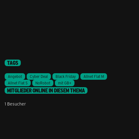
TAGS
Angebot
Cyber Deal
Black Friday
Allnet Flat M
Allnet Flat S
NoRobot
mit GB+
MITGLIEDER ONLINE IN DIESEM THEMA
1 Besucher
Stil ändern
Lieferung & Zahlung