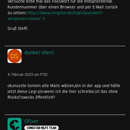
Versuche bitte mal das Passwort für die entsprechende
Kundennummer über einen Browser und per E-Mail zurück
zu setzen:
https://www.congstar.de/login/passwort-
vergessen-email/
Gruß Steffi
dunkel-stern
4. Februar 2023 um 17:52
ok,musste tonnen alte Mails wälzen,bin in der app und hätte
jetzt diese Legi-pin.wenn ich die hier schreibe,ist das ohne
Risiko?zwecks öffentlich?
Oliver
CONGSTAR HILFE TEAM