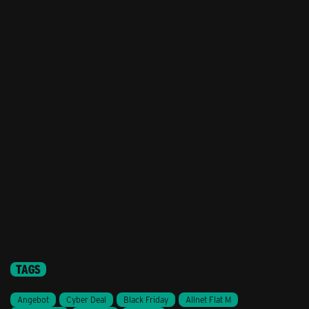
TAGS
Angebot
Cyber Deal
Black Friday
Allnet Flat M