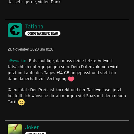
Ja, sehr gerne, vielen Dank!
Hey
danja983
,
den 10% Rabatt bekommen nur Kund*innen die zuvor
einen aktiven Rabatt in ihrem Vertrag hatten, das war
Tatiana
bei dir nicht der Fall. Wir hätten dir eine Aufwertung
CONGSTAR HILFE TEAM
einstellen können, dann wäre der Preis bei 20,00€
geblieben, durch deinen Tarifwechsel hast du nun die
GB+ Option bekommen, da bekommst du jedes Jahr 5 GB
21. November 2023 um 11:28
umsonst on Top.
Hallo
bdressler69
,
wuakin
Entschuldige, da muss deine letzte Antwort
tatsächlich untergegangen sein. Dein Datenvolumen wird
was meinst du genau, beide Verträge wurden doch
jetzt im Laufe des Tages +14 GB angepasst und steht dir
aufgewertet? Von welchem Angebot sprichst du?
dann dauerhaft zur Verfügung
.
@leuchtal : Der Preis ist korrekt und der Tarifwechsel jetzt
Hallo @Olsches ,
bestellt. Ich wünsche dir ab morgen viel Spaß mit dem neuen
Tarif
.
ich habe dir den gewünschten Wechsel mit 10% Rabatt
für CB eingestellt. Eine Bestätigung bekommst du per
Mail.
Joker
Hey @PackPack ,