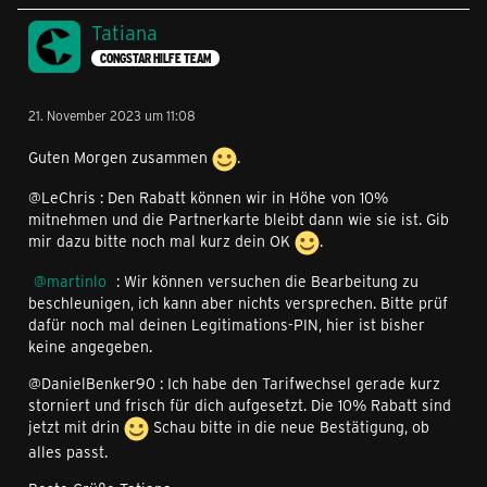
OK, da wurde wohl was missverstanden. Immerhin
Tatiana
bekommst du so jedes Jahr 5 GB on Top umsonst dazu.
CONGSTAR HILFE TEAM
Aber natürlich ksnn ich den Wechsel von der
Fachabteilung stornieren lassen, willst du das wirklich?
21. November 2023 um 11:08
Hallo
lenigresi
,
Guten Morgen zusammen
.
ein persönliches Angebot können wir dir nicht anbieten,
@LeChris : Den Rabatt können wir in Höhe von 10%
ein CB Code kann mit gedeckelten 10% Rabatt gewährt
mitnehmen und die Partnerkarte bleibt dann wie sie ist. Gib
werden. Freundeskreisrabatte beliben bei Tarifwechsel
mir dazu bitte noch mal kurz dein OK
.
erhalten, ebenso der Magenta Vorteil kann nach einem
martinlo
: Wir können versuchen die Bearbeitung zu
Wechsel wieder gewährt werden.
beschleunigen, ich kann aber nichts versprechen. Bitte prüf
dafür noch mal deinen Legitimations-PIN, hier ist bisher
Hallo @Ontige ,
keine angegeben.
@DanielBenker90 : Ich habe den Tarifwechsel gerade kurz
Besser als
harob
hätten wir es nicht sagen könnnen.
storniert und frisch für dich aufgesetzt. Die 10% Rabatt sind
jetzt mit drin
Schau bitte in die neue Bestätigung, ob
Hey
aendyafterdark
,
alles passt.