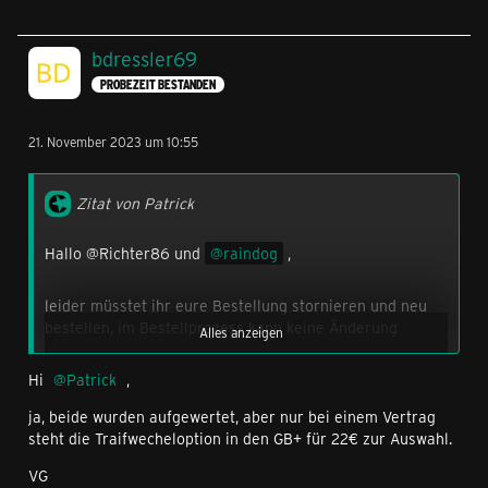
bdressler69
PROBEZEIT BESTANDEN
21. November 2023 um 10:55
Zitat von Patrick
Hallo @Richter86 und
raindog
,
leider müsstet ihr eure Bestellung stornieren und neu
bestellen, im Bestellprozess kann keine Änderung
Alles anzeigen
vorgenommen werden.
Hi
Patrick
,
Hey @domain5370 ,
ja, beide wurden aufgewertet, aber nur bei einem Vertrag
steht die Traifwecheloption in den GB+ für 22€ zur Auswahl.
der Vertrag mit der hier hinterlegten Rufnummer kann
VG
zum Black Friday Deal wechseln.