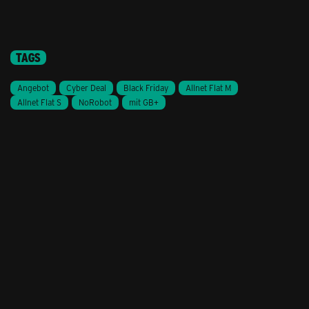
TAGS
Angebot
Cyber Deal
Black Friday
Allnet Flat M
Allnet Flat S
NoRobot
mit GB+
Stil ändern
Lieferung & Zahlung
Hilfe & Service
Kontakt
Newsletter