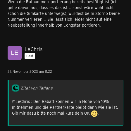
Wenn die Rufnummernportierung bereits bestätigt ist (ich
wir schon oft erwähnt, kann kein neuer CB Code genutzt
gehe davon aus, dass es das ist ... sonst wäre wohl nicht
werden, wir können bei einem Wechsel in das BF
schon die Simkarte unterwegs), würdest beim Storno Deine
Angebot aber einen gedeckelten 10% Rabatt gewähren
Nummer verlieren ... Sie lässt sich leider nicht auf eine
für Kund*innen die aktuell einen CB Rabatt inkludiert
Neubestellung innerhalb von Congstar portieren.
haben.
Hallo @7om7om82 ,
LeChris
Gast
offensichtlich hast du bereits die Hotline bemüht, dein
Anliegen wird nun geprüft und du bekommst weitere
Infos dazu per Mail.
21. November 2023 um 11:22
Hallo @KronosMagna ,
Zitat von Tatiana
für den Allnet Flat S mit GB+ gibt es keinen Black Friday
@LeChris : Den Rabatt können wir in Höhe von 10%
Deal. Du meinst wohl den Allnet Flat S Extra mit GB+?
mitnehmen und die Partnerkarte bleibt dann wie sie ist.
Bestätige das bitte, dann können wir den Wechsel
Gib mir dazu bitte noch mal kurz dein OK
.
vornehmen. Deinen CB Code können wir nicht 1 zu 1
nutzen, du bekommst einen gedeckelten 10% Rabatt wie
alle Kund*innen.