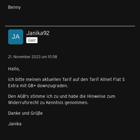
Benny
Hallo @RinceSeins ,
ich habe dir den gewünschten Tarifwechsel eingestellt,
Janika92
eine Bestätigung bekommst du nochmal per E-Mail.
Gast
Hallo @Marcored ,
21. November 2023 um 10:58
Um welchen Rabatt geht es dir denn bitte genau? In
Hallo,
deinem Kundenkonto sind keine weiteren Bestellungen
erkennbar. Meinst dui CB Rabatte oder geht es um den
ich bitte meinen aktuellen Tarif auf den Tarif Allnet Flat S
Freundeskreis?
Extra mit GB+ downzugraden.
Den AGB's stimme ich zu und habe die Hinweise zum
Hey @matthiasw ,
Widerrufsrecht zu Kenntnis genommen.
ich habe dir den gewünschten Wechsel eingestellt, eine
Danke und Grüße
Bestätigung bekommst du in Kürze noch per Mail.
Janika
Hallo
ma.schr
,