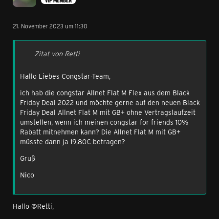
VIP MEMBER
dein CB Rabatt würde mit dem gewünschten Wechsel auf
21. November 2023 um 11:30
10% gedeckelt sodass der tarif dann 19,80€ kostet, bist
du damit einverstanden?
Zitat von Retti
Beste Grüße Patrick
Hallo Liebes Congstar-Team,
ich hab die congstar Allnet Flat M Flex aus dem Black
Friday Deal 2022 und möchte gerne auf den neuen Black
Friday Deal Allnet Flat M mit GB+ ohne Vertragslaufzeit
umstellen, wenn ich meinen congstar for friends 10%
Rabatt mitnehmen kann? Die Allnet Flat M mit GB+
müsste dann ja 19,80€ betragen?
Gruß
Nico
Hallo @Retti,