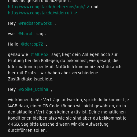
Links als gelsen und akzeptiert.
http://www.congstar.de/ueber-uns/agb/
und
http://www.congstar.de/widerruf/
.
Hey
redbaronworks
,
was
harob
sagt.
Hallo
dercop72
,
genau wie
MCP62
sagt, liegt dein Anliegen noch zur
Prüfung bei den Kollegen, du bekommst, wie gesagt, die
Informationen per Mail. Natürlich kommunizierst du auch
hier mit Profis... wir haben aber verschiedene
Zuständigkeitsgebiete.
Hey
Spike_Uchiha
,
wir können beide Verträge aufwerten, sprich du bekommst je
14GB dazu, einen CB Code können wir nicht gewähren, da in
den aktuellen Verträgen keiner aktiv ist. Deine monatlichen
Konditionen bleiben also wie sie sind aber du bekkommst je
44GB. Sag bitte Bescheid wenn wir die Aufwertung
durchführen sollen.