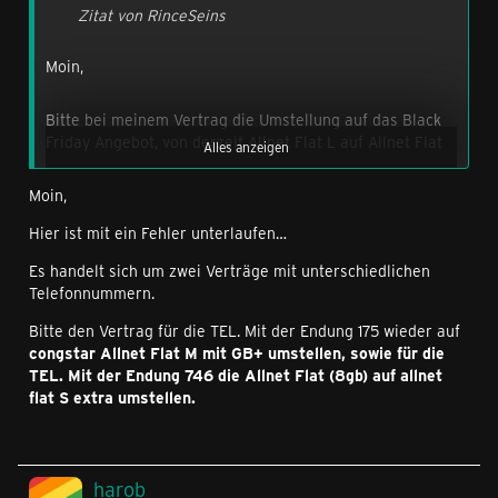
Zitat von RinceSeins
Moin,
Bitte bei meinem Vertrag die Umstellung auf das Black
Friday Angebot, von derzeit Allnet Flat L auf Allnet Flat
Alles anzeigen
M mit 44GB, monatlich kündbar (ist in der App nicht
möglich), durchführen.
Moin,
Hier ist mit ein Fehler unterlaufen…
Ich stimme den
AGB
zu und habe die Hinweise zum
Widerrufsrecht zur Kenntnis genommen.
Es handelt sich um zwei Verträge mit unterschiedlichen
Telefonnummern.
Mit freundlichen Grüßen
Bitte den Vertrag für die TEL. Mit der Endung 175 wieder auf
congstar Allnet Flat M mit GB+ umstellen, sowie für die
Mark
TEL. Mit der Endung 746 die Allnet Flat (8gb) auf allnet
flat S extra umstellen.
P.S.: Ich habe auch noch folgenden Code:
50BFALLNETMMD
harob