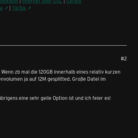
omespot
|
Internet über DSL
|
Geräte
be
|
TikTok
#2
. Wenn zb mal die 120GB innerhalb eines relativ kurzen
envolumen ja auf 12M gesplitted. Große Datei im
brigens eine sehr geile Option ist und ich feier es!