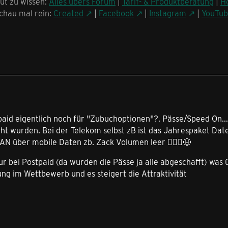
ut zu wissen:
Alles übers Forum
|
Tarif- & Produktberatung
|
H
chau mal rein:
Created
|
Facebook
|
Instagram
|
YouTu
paid eigentlich noch für "Zubuchoptionen"?. Pässe/Speed On..
t wurden. Bei der Telekom selbst zB ist das Jahrespaket Dat
N über mobile Daten zb. Zack Volumen leer 🤷🏻‍♂️😃
ur bei Postpaid (da wurden die Pässe ja alle abgeschafft) was ü
ng im Wettbewerb und es steigert die Attraktivität