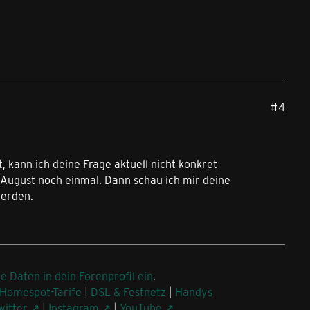
#4
, kann ich deine Frage aktuell nicht konkret
 August noch einmal. Dann schau ich mir deine
werden.
ne Daten in dein Forenprofil ein
.
Homespot-Tarife
|
DSL & Festnetz
|
Handys
witter
|
Instagram
|
YouTube