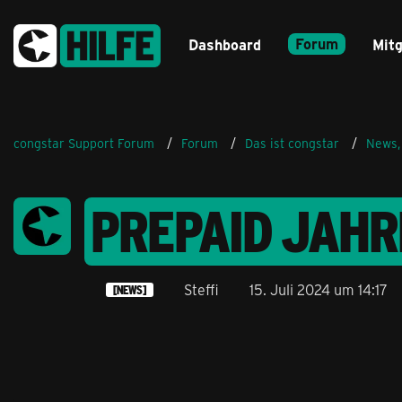
Forum
Dashboard
Mitg
congstar Support Forum
Forum
Das ist congstar
News,
PREPAID JAH
Steffi
15. Juli 2024 um 14:17
[NEWS]