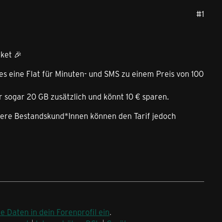
#1
ket 🎉
es eine Flat für Minuten- und SMS zu einem Preis von 100
r sogar 20 GB zusätzlich und könnt 10 € sparen.
sere Bestandskund*Innen können den Tarif jedoch
ne Daten in dein Forenprofil ein
.