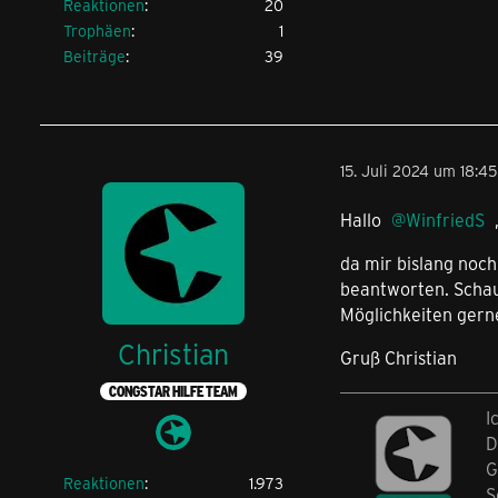
Reaktionen
20
Trophäen
1
Beiträge
39
15. Juli 2024 um 18:45
Hallo
WinfriedS
da mir bislang noch
beantworten. Schau
Möglichkeiten gerne
Christian
Gruß Christian
CONGSTAR HILFE TEAM
I
D
G
Reaktionen
1.973
S