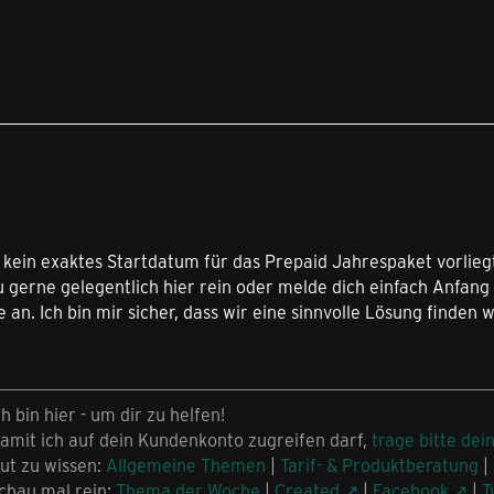
,
 kein exaktes Startdatum für das Prepaid Jahrespaket vorliegt
 gerne gelegentlich hier rein oder melde dich einfach Anfang
 an. Ich bin mir sicher, dass wir eine sinnvolle Lösung finden 
ch bin hier - um dir zu helfen!
amit ich auf dein Kundenkonto zugreifen darf,
trage bitte dei
ut zu wissen:
Allgemeine Themen
|
Tarif- & Produktberatung
|
chau mal rein:
Thema der Woche
|
Created
|
Facebook
|
T