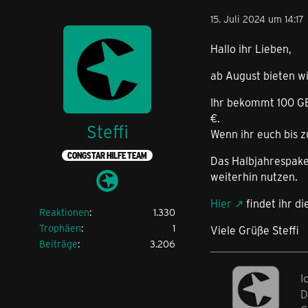
15. Juli 2024 um 14:17
Hallo ihr Lieben,
ab August bieten wi
Ihr bekommt 100 GB,
€.
Steffi
Wenn ihr euch bis z
CONGSTAR HILFE TEAM
Das Halbjahrespake
weiterhin nutzen.
Hier
findet ihr di
Reaktionen
1.330
Trophäen
1
Viele Grüße Steffi
Beiträge
3.206
I
D