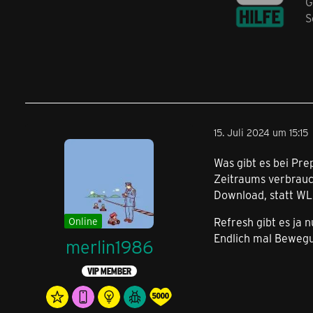
G
S
15. Juli 2024 um 15:15
Was gibt es bei Pre
Zeitraums verbrauch
Download, statt WLA
Online
Refresh gibt es ja n
Endlich mal Bewegu
merlin1986
VIP MEMBER